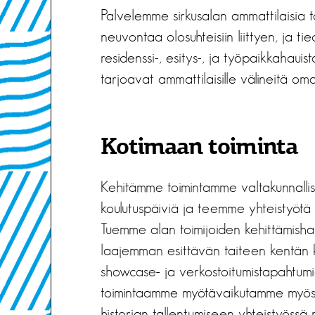
Palvelemme sirkusalan ammattilaisia t
neuvontaa olosuhteisiin liittyen, ja t
residenssi-, esitys-, ja työpaikkahauis
tarjoavat ammattilaisille välineitä om
Kotimaan toiminta
Kehitämme toimintamme valtakunnallist
koulutuspäiviä ja teemme yhteistyötä k
Tuemme alan toimijoiden kehittämisha
laajemman esittävän taiteen kentän k
showcase- ja verkostoitumistapahtum
toimintaamme myötävaikutamme myös si
historian tallentumiseen yhteistyössä 