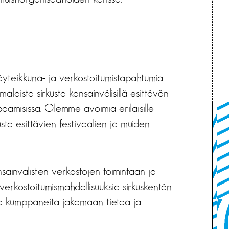
yteikkuna- ja verkostoitumistapahtumia
alaista sirkusta kansainvälisillä esittävän
paamisissa. Olemme avoimia erilaisille
usta esittävien festivaalien ja muiden
nsainvälisten verkostojen toimintaan ja
 verkostoitumismahdollisuuksia sirkuskentän
usia kumppaneita jakamaan tietoa ja