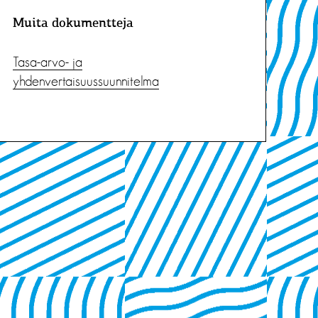
Muita dokumentteja
Tasa-arvo- ja
yhdenvertaisuussuunnitelma