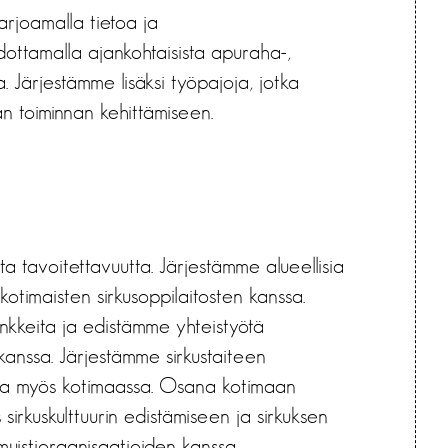
arjoamalla tietoa ja
iedottamalla ajankohtaisista apuraha-,
ta. Järjestämme lisäksi työpajoja, jotka
an toiminnan kehittämiseen.
a tavoitettavuutta. Järjestämme alueellisia
otimaisten sirkusoppilaitosten kanssa.
nkkeita ja edistämme yhteistyötä
anssa. Järjestämme sirkustaiteen
ia myös kotimaassa. Osana kotimaan
rkuskulttuurin edistämiseen ja sirkuksen
muistiorganisaatioiden kanssa.