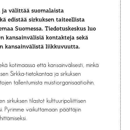
 ja välittää suomalaista
kä edistää sirkuksen taiteellista
asemaa Suomessa. Tiedotuskeskus luo
en kansainvälisiä kontakteja sekä
 kansainvälistä liikkuvuutta.
ekä kotimaassa että kansainvälisesti, minkä
sen Sirkka-tietokantaa ja sirkuksen
tojen tallentumista muistiorganisaatioihin.
irkuksen tilastot kulttuuripoliittisen
i. Pyrimme vaikuttamaan päättäjiin
ittämiseksi.