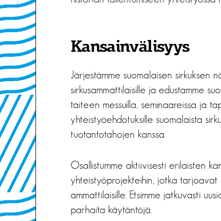
Kansainvälisyys
Järjestämme suomalaisen sirkuksen nä
sirkusammattilaisille ja edustamme suom
taiteen messuilla, seminaareissa ja ta
yhteistyöehdotuksille suomalaista sirk
tuotantotahojen kanssa.
Osallistumme aktiivisesti erilaisten ka
yhteistyöprojekteihin, jotka tarjoavat
ammattilaisille. Etsimme jatkuvasti u
parhaita käytäntöjä.