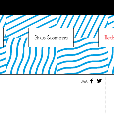
Sirkus Suomessa
Tied
F
T
JAA:
A
W
C
I
E
T
B
T
O
E
O
R
K