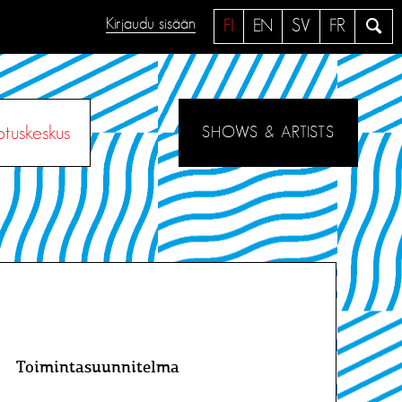
Kirjaudu sisään
H
FI
EN
SV
FR
a
e
otuskeskus
SHOWS & ARTISTS
Toimintasuunnitelma