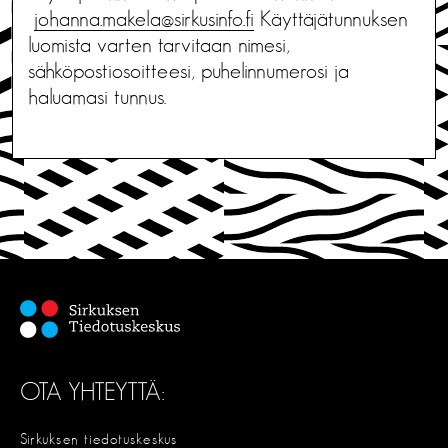
johanna.makela@sirkusinfo.fi
Käyttäjätunnuksen
luomista varten tarvitaan nimesi,
sähköpostiosoitteesi, puhelinnumerosi ja
haluamasi tunnus.
OTA YHTEYTTÄ:
Sirkuksen tiedotuskeskus