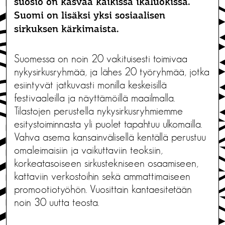
suosio on kasvaa kaikissa ikäluokissa.
Suomi on lisäksi yksi sosiaalisen
sirkuksen kärkimaista.
Suomessa on noin 20 vakituisesti toimivaa
nykysirkusryhmää, ja lähes 20 työryhmää, jotka
esiintyvät jatkuvasti monilla keskeisillä
festivaaleilla ja näyttämöillä maailmalla.
Tilastojen perustella nykysirkusryhmiemme
esitystoiminnasta yli puolet tapahtuu ulkomailla.
Vahva asema kansainvälisellä kentällä perustuu
omaleimaisiin ja vaikuttaviin teoksiin,
korkeatasoiseen sirkustekniseen osaamiseen,
kattaviin verkostoihin sekä ammattimaiseen
promootiotyöhön. Vuosittain kantaesitetään
noin 30 uutta teosta.