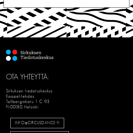
OTA YHTEYTTÄ:
Sirkuksen tiedotuskeskus
Kaapelitehdas
Tallberginkatu 1 C 93
FI-00180 Helsinki
INFO@CIRCUSDANCE.FI