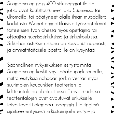
Suomessa on noin 400 sirkusammattilaista,
jotka ovat kouluttautuneet joko Suomessa tai
ulkomailla, tai päätyneet alalle ilman muodollista
koulutusta. Monet ammattilaisista työskentelevät
taiteellisen työn ohessa myös opettajina tai
ohjaajina nuorisosirkuksissa ja sirkuskouluissa.
Sirkusharrastuksen suosio on kasvanut nopeasti,
ja ammattitaitoisille opettajille on kysyntää.
Säännöllinen nykysirkuksen esitystoiminta
Suomessa on keskittynyt pääkaupunkiseudulle,
mutta esityksiä nähdään jonkin verran myös
suurimpien kaupunkien teatterien ja
kulttuuritalojen ohjelmistoissa. Tulevaisuudessa
teatteritalojen ovet avautuvat sirkukselle
toivottavasti aiempaa useammin. Helsingissä
sijaitsee erityisesti sirkustoimijoille esitys- ja