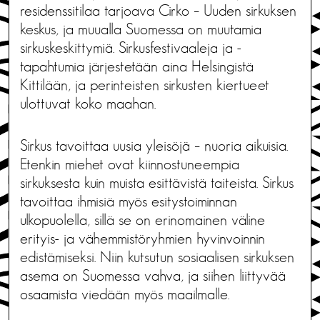
residenssitilaa tarjoava Cirko – Uuden sirkuksen
keskus, ja muualla Suomessa on muutamia
sirkuskeskittymiä. Sirkusfestivaaleja ja -
tapahtumia järjestetään aina Helsingistä
Kittilään, ja perinteisten sirkusten kiertueet
ulottuvat koko maahan.
Sirkus tavoittaa uusia yleisöjä – nuoria aikuisia.
Etenkin miehet ovat kiinnostuneempia
sirkuksesta kuin muista esittävistä taiteista. Sirkus
tavoittaa ihmisiä myös esitystoiminnan
ulkopuolella, sillä se on erinomainen väline
erityis- ja vähemmistöryhmien hyvinvoinnin
edistämiseksi. Niin kutsutun sosiaalisen sirkuksen
asema on Suomessa vahva, ja siihen liittyvää
osaamista viedään myös maailmalle.