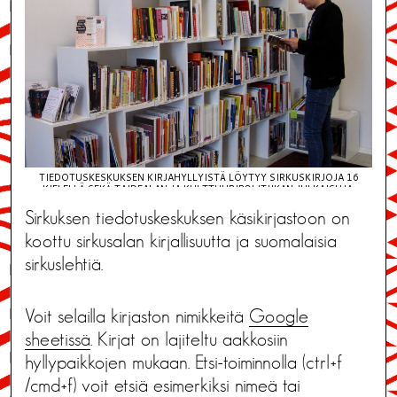
TIEDOTUSKESKUKSEN KIRJAHYLLYISTÄ LÖYTYY SIRKUSKIRJOJA 16
KIELELLÄ SEKÄ TAIDEALAN JA KULTTUURIPOLITIIKAN JULKAISUJA.
Sirkuksen tiedotuskeskuksen käsikirjastoon on
koottu sirkusalan kirjallisuutta ja suomalaisia
sirkuslehtiä.
Voit selailla kirjaston nimikkeitä
Google
sheetissä
. Kirjat on lajiteltu aakkosiin
hyllypaikkojen mukaan. Etsi-toiminnolla (ctrl+f
/cmd+f) voit etsiä esimerkiksi nimeä tai