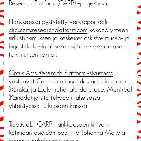
Research Platform (CARP) –projektissa.
Hankkeessa pystytetty verkkoportaali
circusartsresearchplatform.com
kokoaa yhteen
sirkustutkimuksen ja keskeiset arkisto- museo- ja
kirjastokokoelmat sekä esittelee akateemisen
tutkimuksen tekijät.
Circus Arts Reserach Platform -sivustosta
vastaavat Centre national des arts du cirque
(Ranska) ja École nationale de cirque, Montreal
(Kanada) ja sitä tehdään läheisessä
yhteistyössä tutkijoiden kanssa.
Tiedustelut CARP-hankkeeseen liittyen:
kotimaan asioiden päällikkö Johanna Mäkelä,
johanna.makela@sirkusinfo.fi