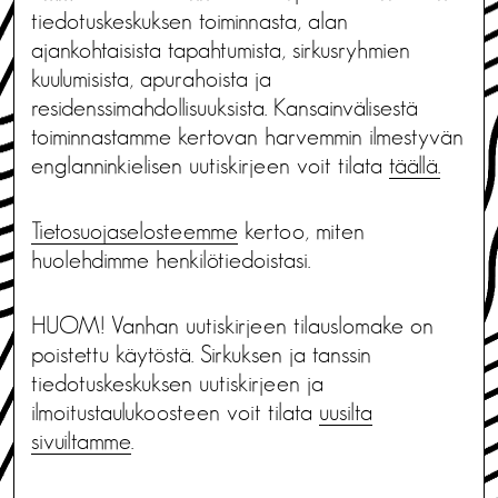
tiedotuskeskuksen toiminnasta, alan
ajankohtaisista tapahtumista, sirkusryhmien
kuulumisista, apurahoista ja
residenssimahdollisuuksista. Kansainvälisestä
toiminnastamme kertovan harvemmin ilmestyvän
englanninkielisen uutiskirjeen voit tilata
täällä.
Tietosuojaselosteemme
kertoo, miten
huolehdimme henkilötiedoistasi.
HUOM! Vanhan uutiskirjeen tilauslomake on
poistettu käytöstä. Sirkuksen ja tanssin
tiedotuskeskuksen uutiskirjeen ja
ilmoitustaulukoosteen voit tilata
uusilta
sivuiltamme
.