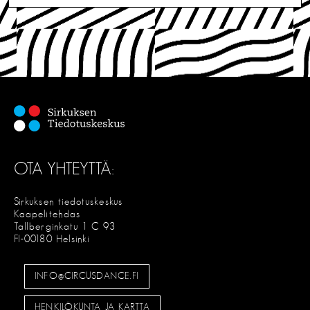
OTA YHTEYTTÄ:
Sirkuksen tiedotuskeskus
Kaapelitehdas
Tallberginkatu 1 C 93
FI-00180 Helsinki
INFO@CIRCUSDANCE.FI
HENKILÖKUNTA JA KARTTA