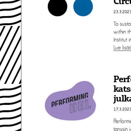
Circ
23.3.202
To sust
within t
Institut i
Lue lisä
Per
kats
julk
17.3.202
Perform
tanssin 