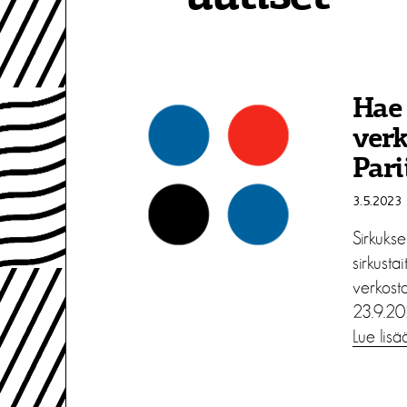
Hae 
verk
Pari
3.5.2023
Sirkukse
sirkustait
verkosto
23.9.202
Lue lisä