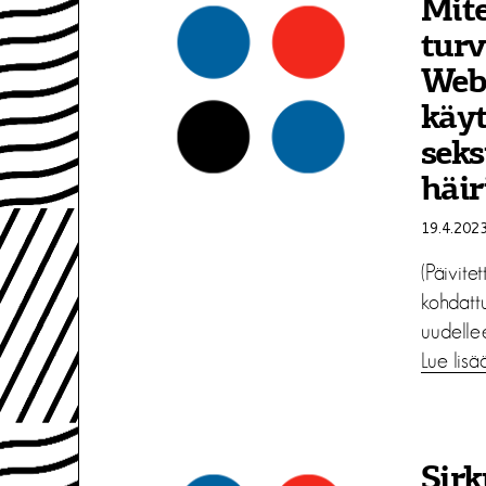
Mit
turv
Webi
käyt
seks
häi
19.4.202
(Päivit
kohdatt
uudellee
Lue lisä
Sirk