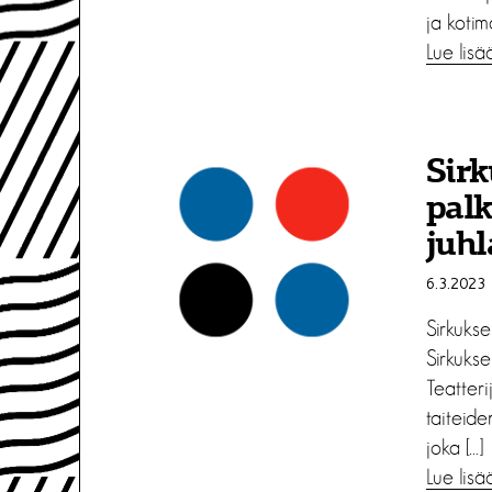
ja kotima
Lue lisä
Sirk
palk
juhl
6.3.2023
Sirkuks
Sirkuks
Teatteri
taiteide
joka […]
Lue lisä