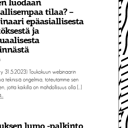
en luodaan
allisempaa tilaa? –
naari epäasiallisesta
öksestä ja
uaalisesta
rinnästä
3
etty 31.5.2023) Toukokuun webinaarin
ua teknisiä ongelmia, toteutamme sen
n, jotta kaikilla on mahdollisuus olla […]
ä…
uksen lumo -palkinto