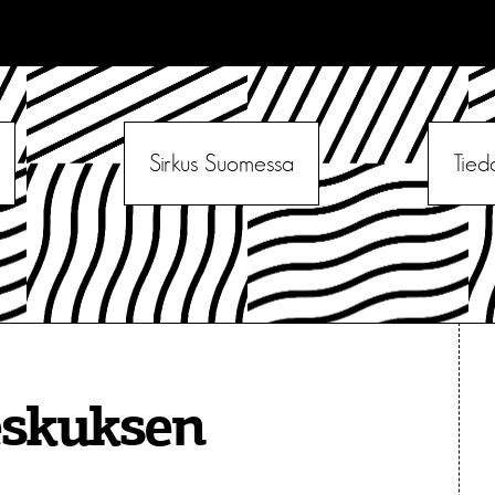
Sirkus Suomessa
Tied
eskuksen