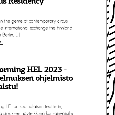
us Residency
3
ain the genre of contemporary circus
he international exchange the Finnland-
n Berlin, […]
ä…
forming HEL 2023 -
elmuksen ohjelmisto
aistu!
3
ing HEL on suomalaisen teatterin,
ja sirkuksen näyteikkuna kansainvälisille