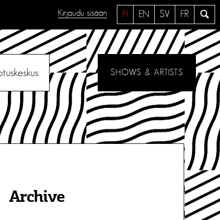
Kirjaudu sisään
H
FI
EN
SV
FR
a
e
otuskeskus
SHOWS & ARTISTS
Archive