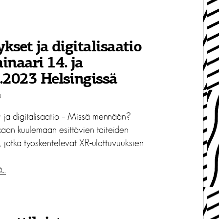
ykset ja digitalisaatio
inaari 14. ja
.2023 Helsingissä
3
et ja digitalisaatio – Missä mennään?
kaan kuulemaan esittävien taiteiden
ä, jotka työskentelevät XR-ulottuvuuksien
ä…