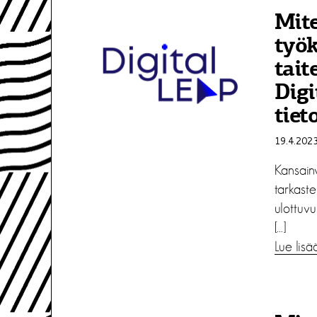
Mite
työk
tait
Digi
tiet
19.4.202
Kansainv
tarkaste
ulottuvu
[…]
Lue lisä