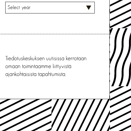
V
A
L
I
T
S
E
Tiedotuskeskuksen uutisissa kerrotaan
omaan toimintaamme liittyvistä
ajankohtaisista tapahtumista.