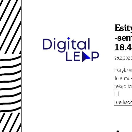
Esit
-sem
18.4
28.2.202
Esityks
Tule mu
tekijöit
[…]
Lue lisä