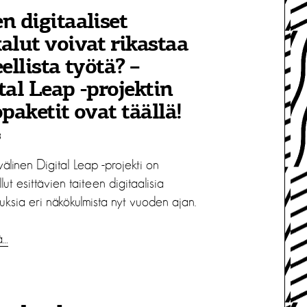
n digitaaliset
alut voivat rikastaa
eellista työtä? –
tal Leap -projektin
opaketit ovat täällä!
3
älinen Digital Leap -projekti on
llut esittävien taiteen digitaalisia
uksia eri näkökulmista nyt vuoden ajan.
ä…