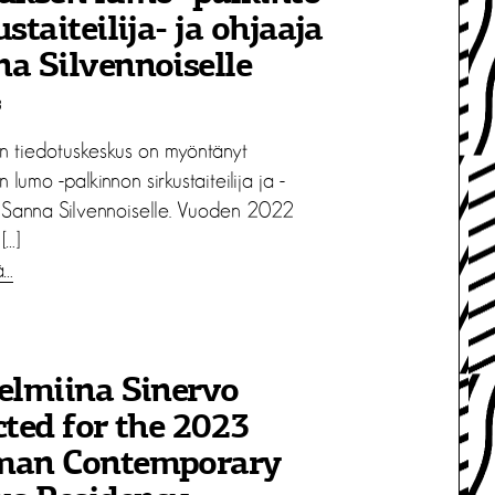
ustaiteilija- ja ohjaaja
a Silvennoiselle
3
en tiedotuskeskus on myöntänyt
n lumo -palkinnon sirkustaiteilija ja -
 Sanna Silvennoiselle. Vuoden 2022
[…]
ä…
elmiina Sinervo
cted for the 2023
man Contemporary