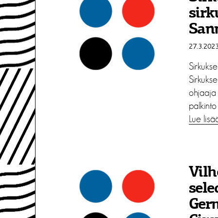
sirk
Sann
27.3.202
Sirkuks
Sirkukse
ohjaaja
palkinto 
Lue lisä
Vilh
sele
Ger