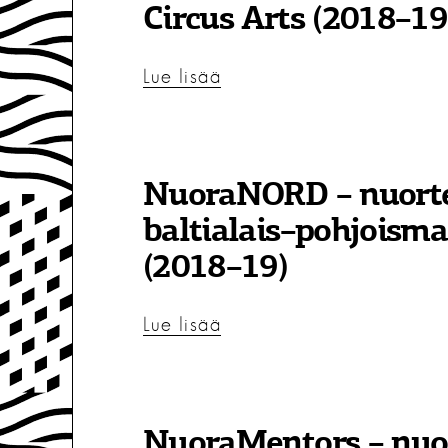
Circus Arts (2018–19
Lue lisää
NuoraNORD – nuorte
baltialais–pohjoism
(2018–19)
Lue lisää
NuoraMentors – nuo