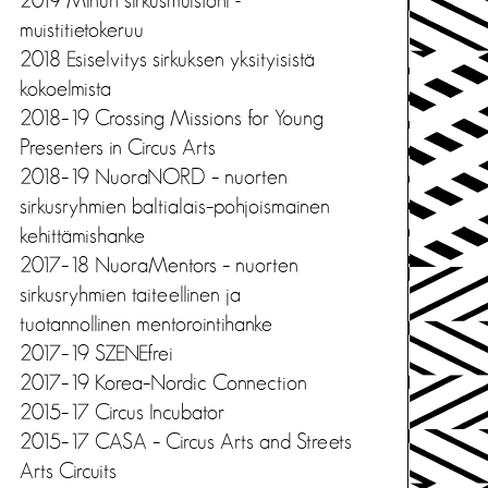
2019 Minun sirkusmuistoni -
muistitietokeruu
2018 Esiselvitys sirkuksen yksityisistä
kokoelmista
2018–19 Crossing Missions for Young
Presenters in Circus Arts
2018–19 NuoraNORD – nuorten
sirkusryhmien baltialais–pohjoismainen
kehittämishanke
2017–18 NuoraMentors – nuorten
sirkusryhmien taiteellinen ja
tuotannollinen mentorointihanke
2017–19 SZENEfrei
2017–19 Korea–Nordic Connection
2015–17 Circus Incubator
2015–17 CASA – Circus Arts and Streets
Arts Circuits