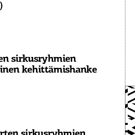
)
n sirkusryhmien
ainen kehittämishanke
rten sirkusryhmien