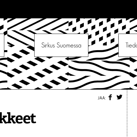
Sirkus Suomessa
Tied
F
T
JAA:
A
W
C
I
E
T
kkeet
B
T
O
E
O
R
K