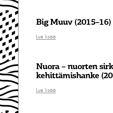
Big Muuv (2015–16)
Lue lisää
Nuora – nuorten sir
kehittämishanke (2
Lue lisää