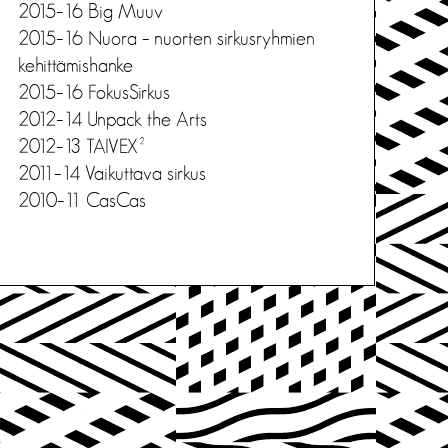
2015–16 Big Muuv
2015–16 Nuora – nuorten sirkusryhmien
kehittämishanke
2015–16 FokusSirkus
2012–14 Unpack the Arts
2012–13 TAIVEX²
2011–14 Vaikuttava sirkus
2010–11 CasCas