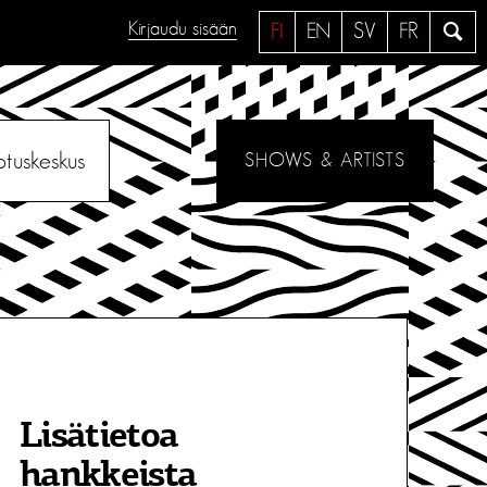
Kirjaudu sisään
H
FI
EN
SV
FR
a
e
otuskeskus
SHOWS & ARTISTS
Lisätietoa
hankkeista