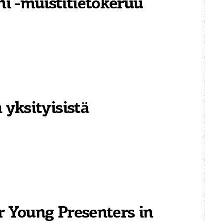
i -muistitietokeruu
 yksityisistä
r Young Presenters in