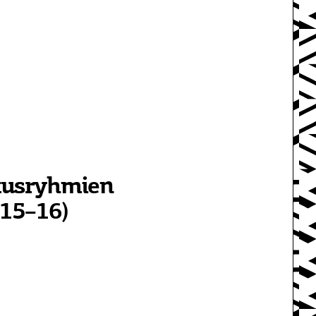
kusryhmien
015–16)