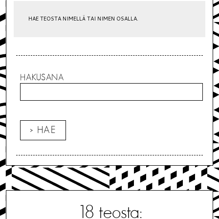
HAE TEOSTA NIMELLÄ TAI NIMEN OSALLA.
HAKUSANA
18
teosta: