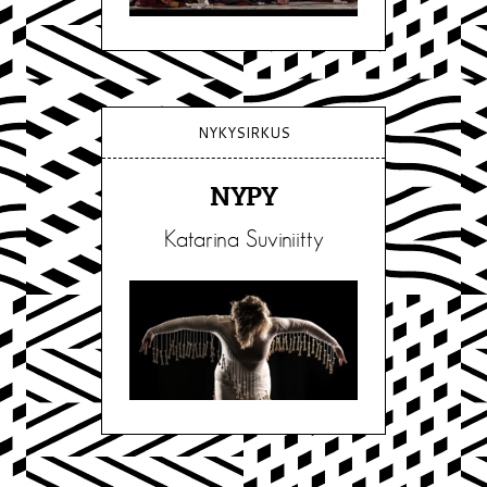
NYKYSIRKUS
NYPY
Katarina Suviniitty