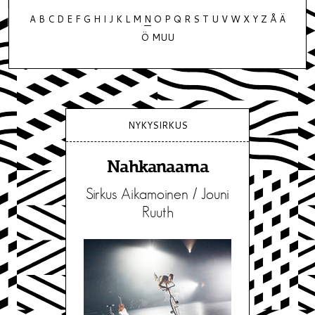
A
B
C
D
E
F
G
H
I
J
K
L
M
N
O
P
Q
R
S
T
U
V
W
X
Y
Z
Å
Ä
Ö
MUU
NYKYSIRKUS
Nahkanaama
Sirkus Aikamoinen / Jouni
Ruuth