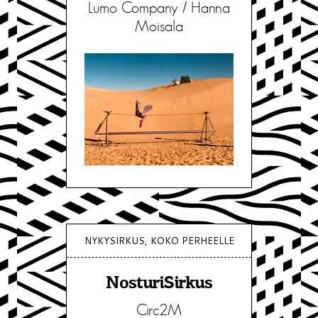
Lumo Company / Hanna
Moisala
NYKYSIRKUS, KOKO PERHEELLE
NosturiSirkus
Circ2M