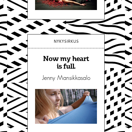
NYKYSIRKUS
Now my heart
is full.
Jenny Mansikkasalo