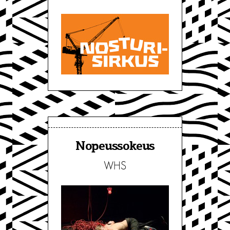
Nopeussokeus
WHS