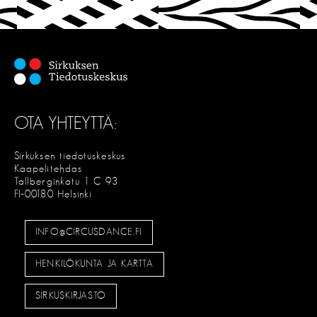
OTA YHTEYTTÄ:
Sirkuksen tiedotuskeskus
Kaapelitehdas
Tallberginkatu 1 C 93
FI-00180 Helsinki
INFO@CIRCUSDANCE.FI
HENKILÖKUNTA JA KARTTA
SIRKUSKIRJASTO