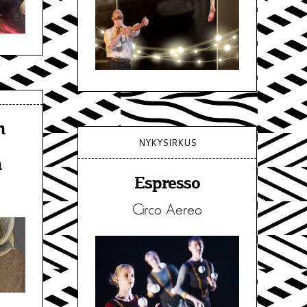
n
NYKYSIRKUS
n
Espresso
Circo Aereo