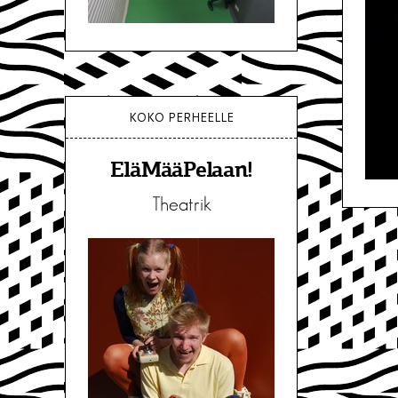
KOKO PERHEELLE
EläMääPelaan!
Theatrik