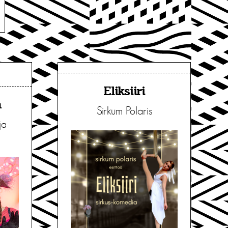
Eliksiiri
a
Sirkum Polaris
ja