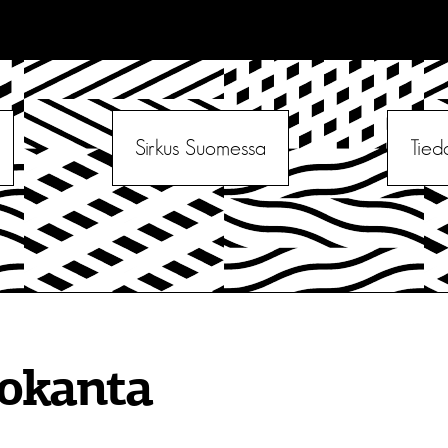
Sirkus Suomessa
Tied
tokanta