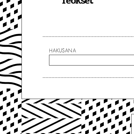
Teokset
HAKUSANA