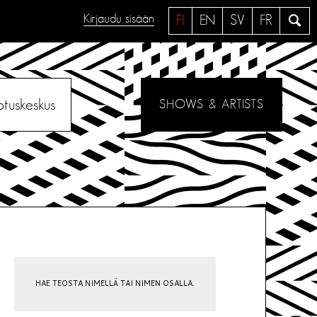
Kirjaudu sisään
H
FI
EN
SV
FR
a
e
otuskeskus
SHOWS & ARTISTS
HAE TEOSTA NIMELLÄ TAI NIMEN OSALLA.