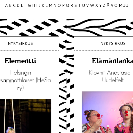
A
B
C
D
E
F
G
H
I
J
K
L
M
N
O
P
Q
R
S
T
U
V
W
X
Y
Z
Å
Ä
Ö
MUU
NYKYSIRKUS
NYKYSIRKUS
Elementti
Elämänlank
Helsingin
Klovnit Anastasia 
usammattilaiset (HeSa
Uudelfelt
ry)