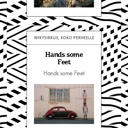
NYKYSIRKUS, KOKO PERHEELLE
Hands some
Feet
Hands some Feet