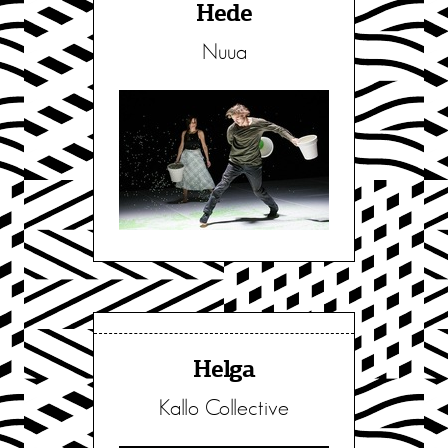
Hede
Nuua
Helga
Kallo Collective