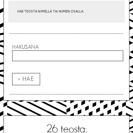
HAE TEOSTA NIMELLÄ TAI NIMEN OSALLA.
HAKUSANA
26
teosta: