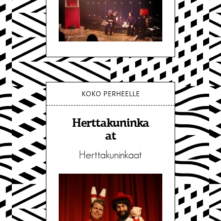
KOKO PERHEELLE
Herttakuninka
at
Herttakuninkaat