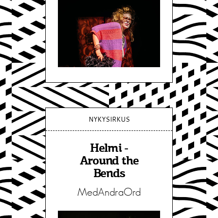
NYKYSIRKUS
Helmi -
Around the
Bends
MedAndraOrd