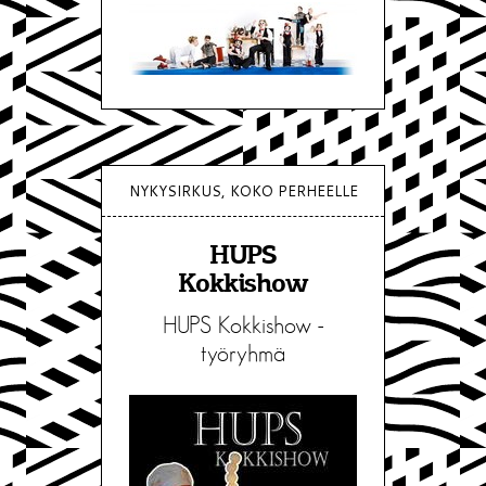
NYKYSIRKUS, KOKO PERHEELLE
HUPS
Kokkishow
HUPS Kokkishow -
työryhmä