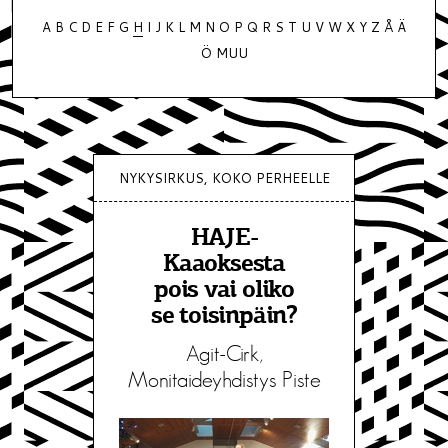
A
B
C
D
E
F
G
H
I
J
K
L
M
N
O
P
Q
R
S
T
U
V
W
X
Y
Z
Å
Ä
Ö
MUU
NYKYSIRKUS, KOKO PERHEELLE
HAJE-
Kaaoksesta
pois vai oliko
se toisinpäin?
Agit-Cirk,
Monitaideyhdistys Piste