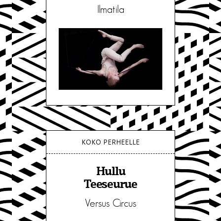
Ilmatila
KOKO PERHEELLE
Hullu
Teeseurue
Versus Circus