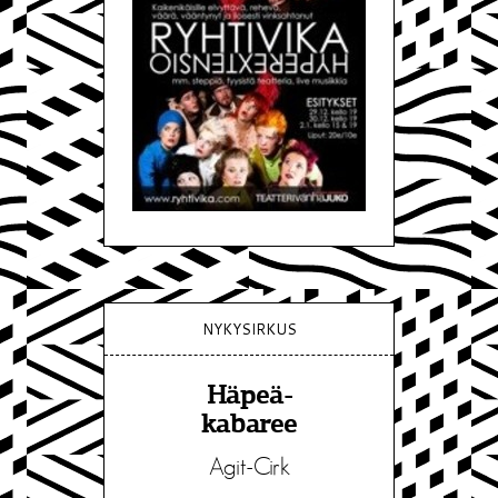
NYKYSIRKUS
Häpeä-
kabaree
Agit-Cirk