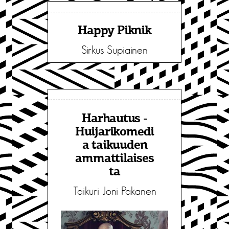
Happy Piknik
Sirkus Supiainen
Harhautus -
Huijarikomedi
a taikuuden
ammattilaises
ta
Taikuri Joni Pakanen