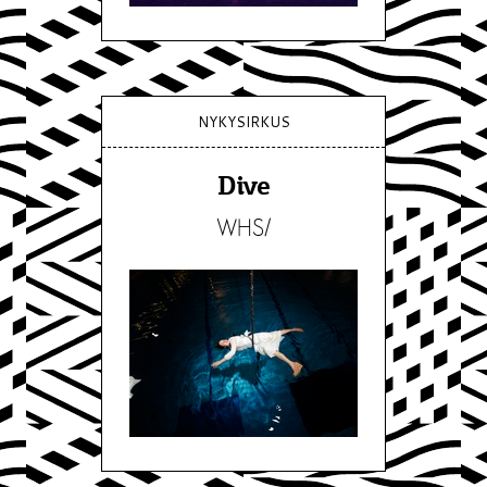
NYKYSIRKUS
Dive
WHS/