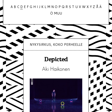
A
B
C
D
E
F
G
H
I
J
K
L
M
N
O
P
Q
R
S
T
U
V
W
X
Y
Z
Å
Ä
Ö
MUU
NYKYSIRKUS, KOKO PERHEELLE
Depicted
Aki Haikonen