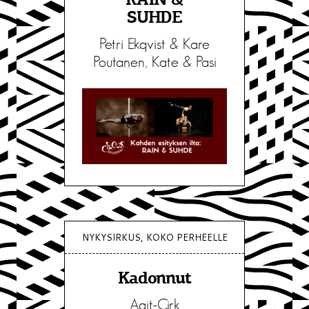
RAIN &
SUHDE
Petri Ekqvist & Kare
Poutanen, Kate & Pasi
NYKYSIRKUS, KOKO PERHEELLE
Kadonnut
Agit-Cirk