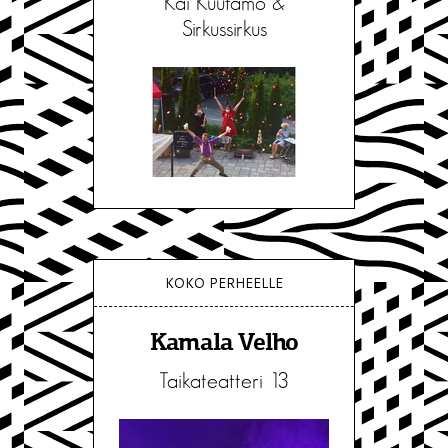
Kai Kuutamo &
Sirkussirkus
KOKO PERHEELLE
Kamala Velho
Taikateatteri 13