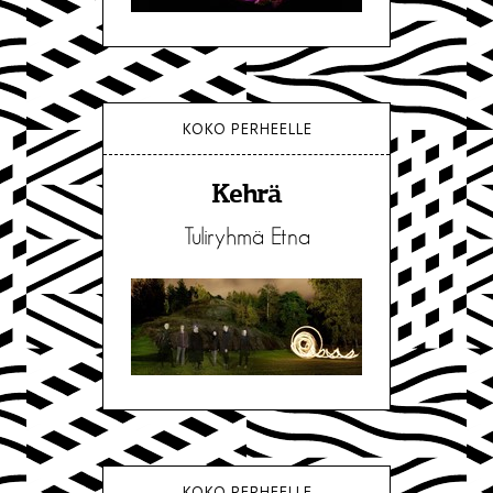
KOKO PERHEELLE
Kehrä
Tuliryhmä Etna
KOKO PERHEELLE