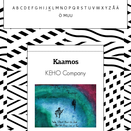
A
B
C
D
E
F
G
H
I
J
K
L
M
N
O
P
Q
R
S
T
U
V
W
X
Y
Z
Å
Ä
Ö
MUU
Kaamos
KEHO Company