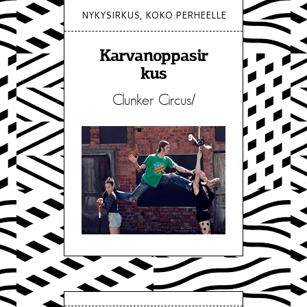
NYKYSIRKUS, KOKO PERHEELLE
Karvanoppasir
kus
Clunker Circus/