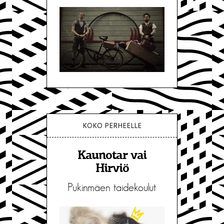
KOKO PERHEELLE
Kaunotar vai
Hirviö
Pukinmäen taidekoulut