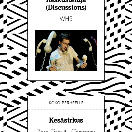
Keskusteluja
(Discussions)
WHS
KOKO PERHEELLE
Kesäsirkus
Zero Gravity Company