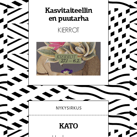
Kasvitaiteellin
en puutarha
KIERROT
NYKYSIRKUS
KATO