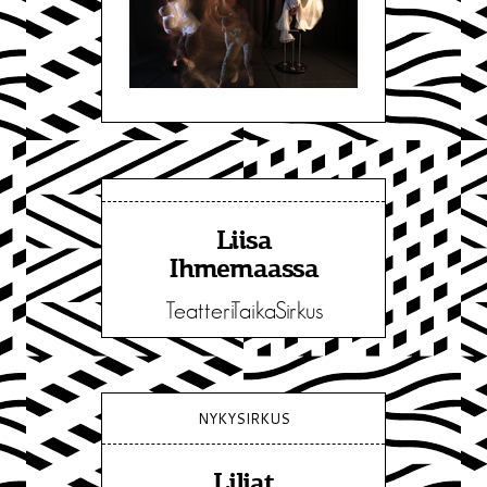
Liisa
Ihmemaassa
TeatteriTaikaSirkus
NYKYSIRKUS
Liljat