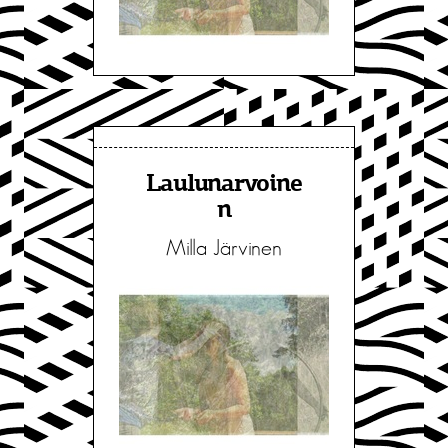
Laulunarvoine
n
Milla Järvinen