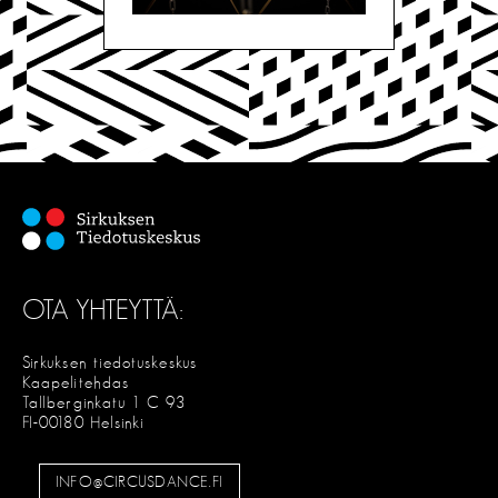
OTA YHTEYTTÄ:
Sirkuksen tiedotuskeskus
Kaapelitehdas
Tallberginkatu 1 C 93
FI-00180 Helsinki
INFO@CIRCUSDANCE.FI