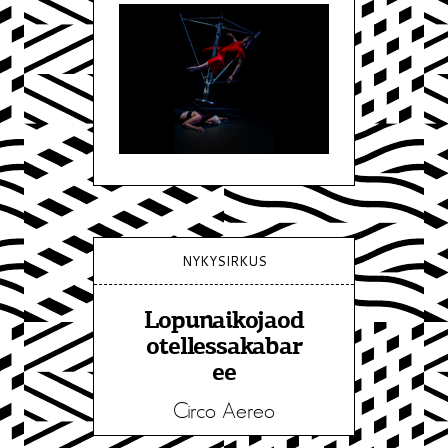
NYKYSIRKUS
Lopunaikojaod
otellessakabar
ee
Circo Aereo