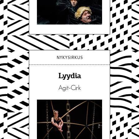
NYKYSIRKUS
Lyydia
Agit-Cirk