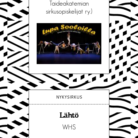
Taideakatemian
sirkusopiskelijat ry.)
NYKYSIRKUS
Lähtö
WHS