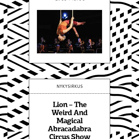
NYKYSIRKUS
Lion – The
Weird And
Magical
Abracadabra
Circus Show