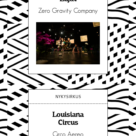
Zero Gravity Company
NYKYSIRKUS
Louisiana
Circus
Circo Aereo