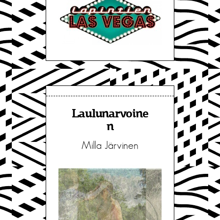
Laulunarvoine
n
Milla Järvinen