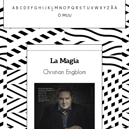
A
B
C
D
E
F
G
H
I
J
K
L
M
N
O
P
Q
R
S
T
U
V
W
X
Y
Z
Å
Ä
Ö
MUU
La Magia
Christian Engblom