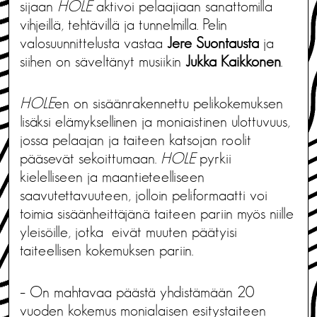
sijaan
HOLE
aktivoi pelaajiaan sanattomilla
vihjeillä, tehtävillä ja tunnelmilla. Pelin
valosuunnittelusta vastaa
Jere Suontausta
ja
siihen on säveltänyt musiikin
Jukka Kaikkonen
.
HOLE
en on sisäänrakennettu pelikokemuksen
lisäksi elämyksellinen ja moniaistinen ulottuvuus,
jossa pelaajan ja taiteen katsojan roolit
pääsevät sekoittumaan.
HOLE
pyrkii
kielelliseen ja maantieteelliseen
saavutettavuuteen, jolloin peliformaatti voi
toimia sisäänheittäjänä taiteen pariin myös niille
yleisöille, jotka eivät muuten päätyisi
taiteellisen kokemuksen pariin.
– On mahtavaa päästä yhdistämään 20
vuoden kokemus monialaisen esitystaiteen