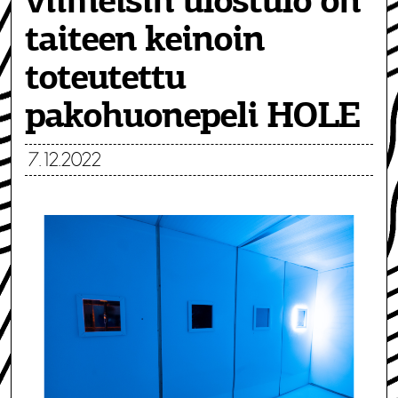
viimeisin ulostulo on
taiteen keinoin
toteutettu
pakohuonepeli HOLE
7.12.2022