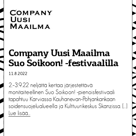
Company Uusi Maailma
Suo Soikoon! -festivaalilla
11.8.2022
2.–3.9.22 neljättä kertaa järjestettävä
monitaiteellinen Suo Soikoon! -pienoisfestivaali
tapahtuu Karviassa Kauhanevan-Pohjankankaan
soidensuojelualueella ja Kulttuurikeskus Skanzissa. […]
Lue lisää…