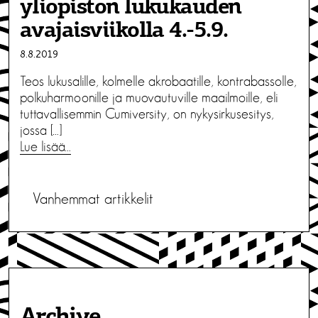
yliopiston lukukauden
avajaisviikolla 4.-5.9.
8.8.2019
Teos lukusalille, kolmelle akrobaatille, kontrabassolle,
polkuharmoonille ja muovautuville maailmoille, eli
tuttavallisemmin Cumiversity, on nykysirkusesitys,
jossa […]
Lue lisää…
A
Vanhemmat artikkelit
r
t
i
k
Archive