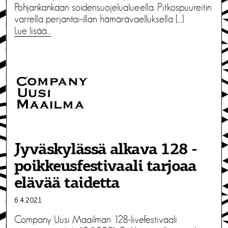
Pohjankankaan soidensuojelualueella. Pitkospuureitin
varrella perjantai-illan hämärävaelluksella […]
Lue lisää…
Jyväskylässä alkava 128 -
poikkeusfestivaali tarjoaa
elävää taidetta
6.4.2021
Company Uusi Maailman 128-livefestivaali