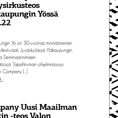
sirkusteos
kaupungin Yössä
.22
ungin Yö on 30-vuotias monitaiteinen
ifestivaali Jyväskylässä Yläkaupungin,
ja Seminaarinmäen
töissä. Tapahtuman ohjelmistossa
n Company […]
ä…
pany Uusi Maailman
in -teos Valon