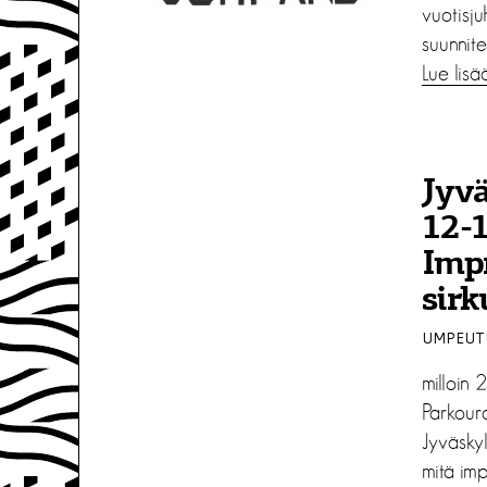
vuotisj
suunnit
Lue lisä
Jyvä
12-1
Imp
sirk
UMPEUTU
milloin
Parkoura
Jyväskyl
mitä imp