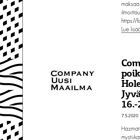
maksaa 
ilmoitt
https:/
Lue lisä
Com
poi
Hole
Jyv
16.-
7.5.2020
Hazmat 
mystiikan