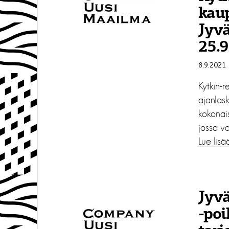
kau
Jyvä
25.
8.9.2021
Kytkin-re
ajanlask
kokonai
jossa va
Lue lisä
Jyvä
-poi