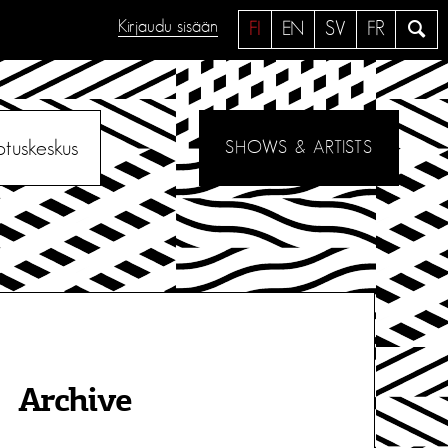
Kirjaudu sisään
H
FI
EN
SV
FR
a
e
otuskeskus
SHOWS & ARTISTS
Archive