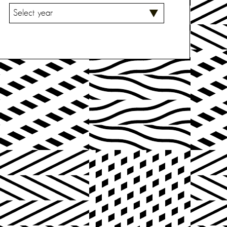
V
A
L
I
T
S
E