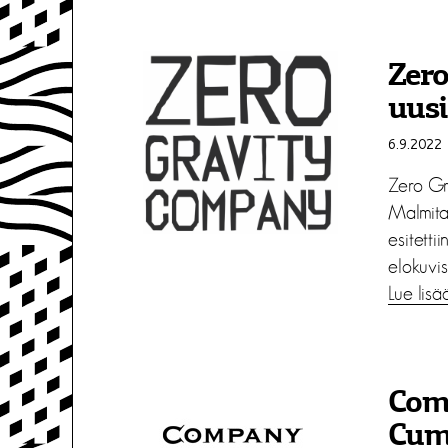
Zer
uusi
6.9.2022
Zero Gr
Malmita
esitetti
elokuvist
Lue lisä
Com
Cumi