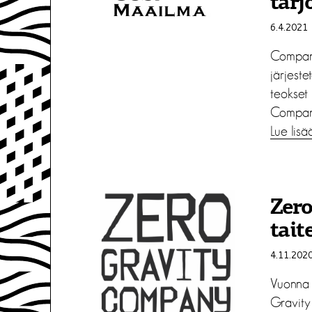
tarj
6.4.2021
Company
järjeste
teokset
Company
Lue lisä
Zer
tait
4.11.202
Vuonna 
Gravity