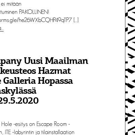
ei mitään
autuminen PAKOLLINEN!
/forms.gle/he26WXbCQHP49qTP7 […]
ä…
pany Uusi Maailman
kkeusteos Hazmat
 Galleria Hopassa
äskylässä
29.5.2020
Hole -esitys on Escape Room -
, ITE -labyrintin ja tilainstallaation