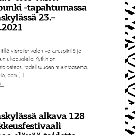
punki -tapahtumassa
skylässä 23.–
9.2021
itillä vierailet valon vaikutuspiirillä ja
un ulkopuolella. Kytkin on
staideteos, todellisuuden muuntoasema,
lo, ääni […]
ä…
skylässä alkava 128
kkeusfestivaali