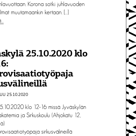
uhlavuottaan. Korona sotki juhlavuoden
elmat muutamaankin kertaan. […]
ä…
skylä 25.10.2020 klo
6:
rovisaatiotyöpaja
usvälineillä
U 25.10.2020
 25.10.2020 klo 12-16 missä Jyväskylän
katemia ja Sirkuskoulu (Ahjokatu 12,
ä)
rovisaatiotyöpaja sirkusvälineillä