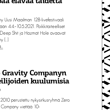
oaa elävää taidetta
 Uusi Maailman 128-livefestivaali
tään 4.4.–10.5.2021. Poikkitaiteelliset
 Deep Shit ja Hazmat Hole avaavat
 […]
ä…
o Gravity Companyn
eilijoiden kuulumisia
0
2010 perustettu nykysirkusryhmä Zero
 Company viettää 10-