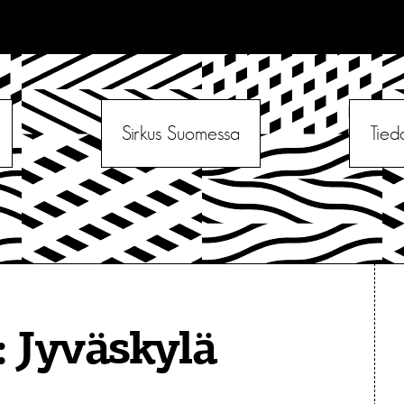
Sirkus Suomessa
Tied
:
Jyväskylä