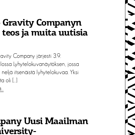
o Gravity Companyn
 teos ja muita uutisia
avity Company järjesti 3.9.
lossa Lyhytelokuvanäytöksen, jossa
in neljä itsenäistä lyhytelokuvaa. Yksi
a oli […]
ä…
pany Uusi Maailman
versity-