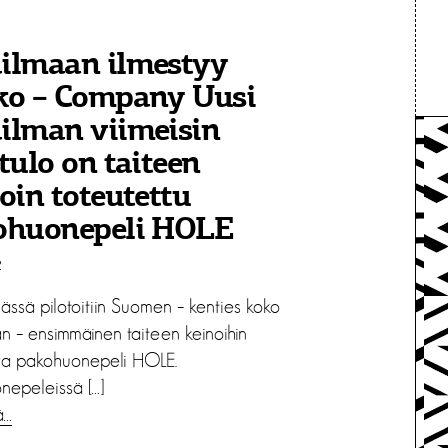
ilmaan ilmestyy
ko – Company Uusi
ilman viimeisin
tulo on taiteen
oin toteutettu
ohuonepeli HOLE
2
ässä pilotoitiin Suomen – kenties koko
n – ensimmäinen taiteen keinoihin
a pakohuonepeli HOLE.
nepeleissä […]
ä…