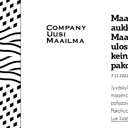
Maa
auk
Maa
ulos
kein
pak
7.12.202
Jyväskyl
maailma
pohjaav
Pakohuo
Lue lisä