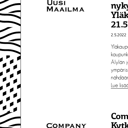
nyky
Ylä
21.5
2.5.2022
Yläkaup
kaupunk
Älylän 
ympäris
nähdää
Lue lisä
Com
Kytk