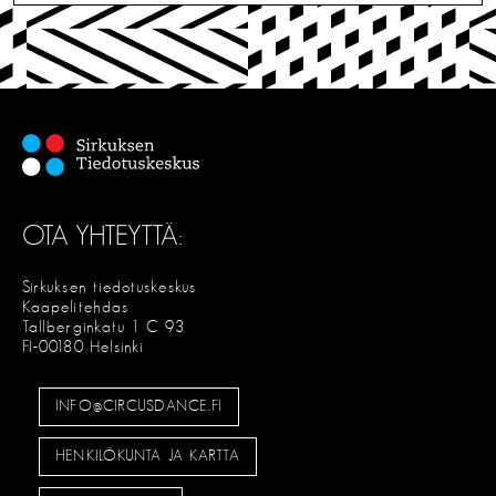
i
I
T
e
S
E
n
s
e
l
OTA YHTEYTTÄ:
a
u
Sirkuksen tiedotuskeskus
Kaapelitehdas
s
Tallberginkatu 1 C 93
FI-00180 Helsinki
INFO@CIRCUSDANCE.FI
HENKILÖKUNTA JA KARTTA