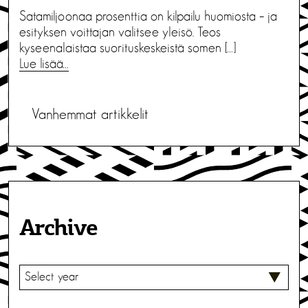
Satamiljoonaa prosenttia on kilpailu huomiosta – ja
esityksen voittajan valitsee yleisö. Teos
kyseenalaistaa suorituskeskeistä somen […]
Lue lisää…
A
Vanhemmat artikkelit
r
t
i
k
Archive
k
e
V
l
A
L