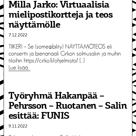
Milla Jarko: Virtuaalisia
mielipostikortteja ja teos
näyttämölle
7.12.2022
TIIKERI – Se (some@bility) NÄYTTÄMÖTEOS eli
consertti ja bienanaali Cirkon solmusaliin ja muihin
tiloihin https://cirko.fi/ohjelmisto/ […]
Lue lisää…
Työryhmä Hakanpää –
Pehrsson – Ruotanen – Salin
esittää: FUNIS
9.11.2022