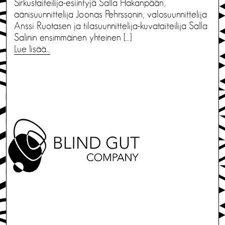
Sirkustaiteilija-esiintyjä Salla Hakanpään,
äänisuunnittelija Joonas Pehrssonin, valosuunnittelija
Anssi Ruotasen ja tilasuunnittelija-kuvataiteilija Salla
Salinin ensimmäinen yhteinen […]
Lue lisää…