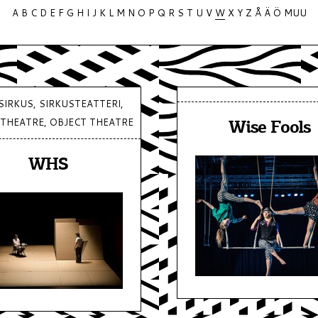
A
B
C
D
E
F
G
H
I
J
K
L
M
N
O
P
Q
R
S
T
U
V
W
X
Y
Z
Å
Ä
Ö
MUU
SIRKUS, SIRKUSTEATTERI,
 THEATRE, OBJECT THEATRE
Wise Fools
WHS