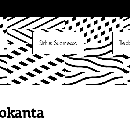
Sirkus Suomessa
Tied
tokanta