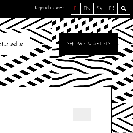
Kirjaudu sisään
H
FI
EN
SV
FR
a
e
otuskeskus
SHOWS & ARTISTS