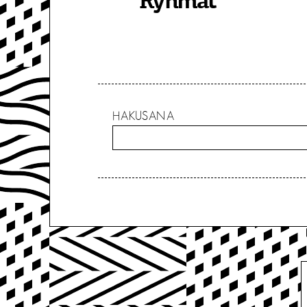
Ryhmät
HAKUSANA