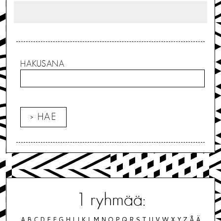
HAKUSANA
1
ryhmää:
A
B
C
D
E
F
G
H
I
J
K
L
M
N
O
P
Q
R
S
T
U
V
W
X
Y
Z
Å
Ä