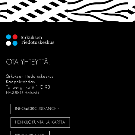
OTA YHTEYTTÄ:
Sirkuksen tiedotuskeskus
Kaapelitehdas
Tallberginkatu 1 C 93
FI-00180 Helsinki
INFO@CIRCUSDANCE.FI
HENKILÖKUNTA JA KARTTA