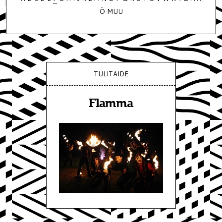
Ö
MUU
TULITAIDE
Flamma