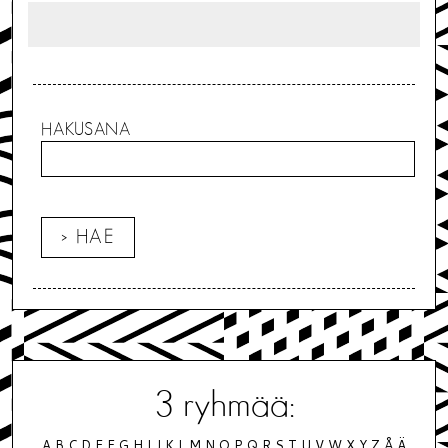
HAKUSANA
3
ryhmää:
A
B
C
D
E
F
G
H
I
J
K
L
M
N
O
P
Q
R
S
T
U
V
W
X
Y
Z
Å
Ä