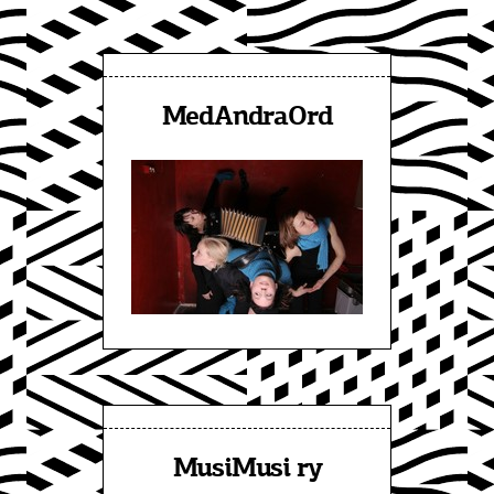
MedAndraOrd
MusiMusi ry