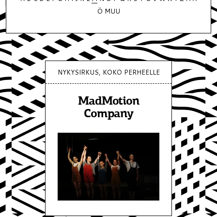
Ö
MUU
NYKYSIRKUS, KOKO PERHEELLE
MadMotion
Company