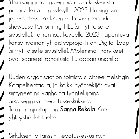
Yksi isoimmista, molempia aloja koskevista
ponnistuksista on syksyllä 2023 Helsingissä
järjestettävä kaikkien esittävien taiteiden
showcase
Performing HEL
(siirryt toiselle
sivustolle). Toinen iso, keväällä 2023 huipentuva
kansainvälinen yhteistyöprojekti on
Digital Leap
(siirryt toiselle sivustolle). Molemmat hankkeet
ovat saaneet rahoitusta Euroopan unionilta.
Uuden organisaation toimisto sijaitsee Helsingin
Kaapelitehtaalla, ja kaikki työntekijät ovat
siirtyneet ns. vanhoina työntekijöinä
aikaisemmista tiedotuskeskuksista.
Toiminnanjohtaja on
Sanna Rekola
.
Katso
yhteystiedot täältä.
Sirkuksen ja tanssin tiedotuskeskus ry:n