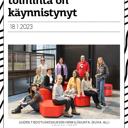
toiminta on
käynnistynyt
18.1.2023
UUDEN TIEDOTUSKESKUKSEN HENKILÖKUNTA. (KUVA: ALLI
KANGASLUOMA)