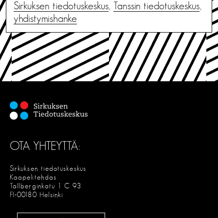
Sirkuksen tiedotuskeskus
,
Tanssin tiedotuskeskus
,
yhdistymishanke
OTA YHTEYTTÄ:
Sirkuksen tiedotuskeskus
Kaapelitehdas
Tallberginkatu 1 C 93
FI-00180 Helsinki