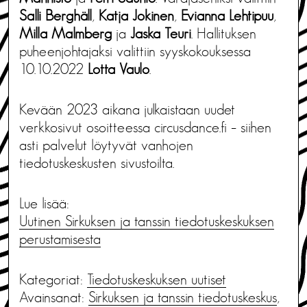
Salli Berghäll
,
Katja Jokinen
,
Evianna Lehtipuu
,
Milla Malmberg
ja
Jaska Teuri
. Hallituksen
puheenjohtajaksi valittiin syyskokouksessa
10.10.2022
Lotta Vaulo
.
Kevään 2023 aikana julkaistaan uudet
verkkosivut osoitteessa circusdance.fi – siihen
asti palvelut löytyvät vanhojen
tiedotuskeskusten sivustoilta.
Lue lisää:
Uutinen Sirkuksen ja tanssin tiedotuskeskuksen
perustamisesta
Kategoriat:
Tiedotus­keskuksen uutiset
Avainsanat:
Sirkuksen ja tanssin tiedotuskeskus
,