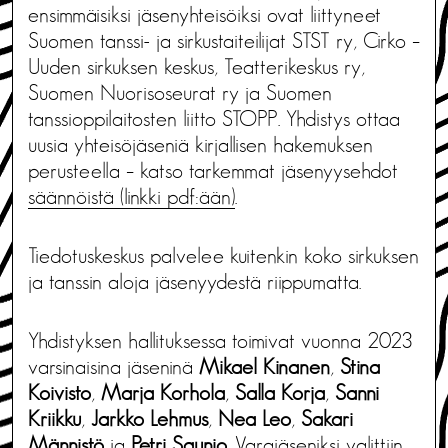
ensimmäisiksi jäsenyhteisöiksi ovat liittyneet
Suomen tanssi- ja sirkustaiteilijat STST ry, Cirko –
Uuden sirkuksen keskus, Teatterikeskus ry,
Suomen Nuorisoseurat ry ja Suomen
tanssioppilaitosten liitto STOPP. Yhdistys ottaa
uusia yhteisöjäseniä kirjallisen hakemuksen
perusteella – katso tarkemmat jäsenyysehdot
säännöistä (linkki pdf:ään)
.
Tiedotuskeskus palvelee kuitenkin koko sirkuksen
ja tanssin aloja jäsenyydestä riippumatta.
Yhdistyksen hallituksessa toimivat vuonna 2023
varsinaisina jäseninä
Mikael Kinanen
,
Stina
Koivisto
,
Marja Korhola
,
Salla Korja
,
Sanni
Kriikku
,
Jarkko Lehmus
,
Nea Leo
,
Sakari
Männistö
ja
Petri Saunio
. Varajäseniksi valittiin