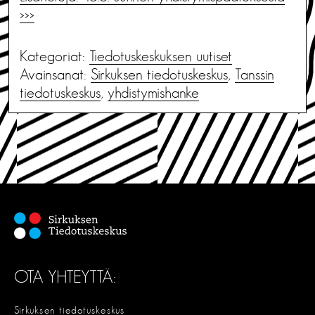
>>>
Kategoriat:
Tiedotus­keskuksen uutiset
Avainsanat:
Sirkuksen tiedotuskeskus
,
Tanssin
tiedotuskeskus
,
yhdistymishanke
OTA YHTEYTTÄ:
Sirkuksen tiedotuskeskus