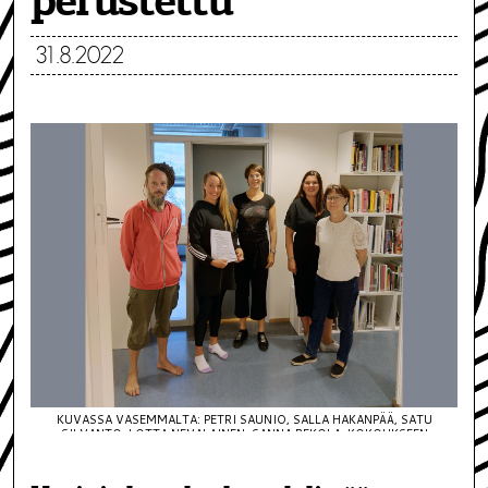
perustettu
31.8.2022
KUVASSA VASEMMALTA: PETRI SAUNIO, SALLA HAKANPÄÄ, SATU
SILVANTO, LOTTA NEVALAINEN, SANNA REKOLA. KOKOUKSEEN
OSALLISTUI MYÖS SANNI KRIIKKU. (KUVA: MIIKA SILLANPÄÄ)