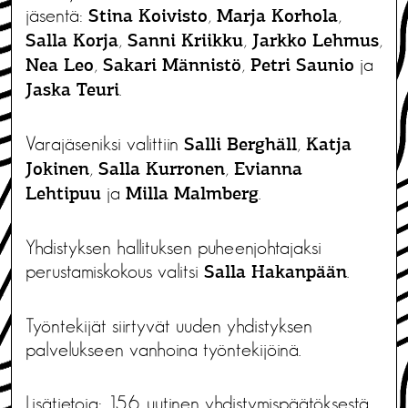
jäsentä:
,
,
Stina Koivisto
Marja Korhola
,
,
,
Salla Korja
Sanni Kriikku
Jarkko Lehmus
,
,
ja
Nea Leo
Sakari Männistö
Petri Saunio
.
Jaska Teuri
Varajäseniksi valittiin
,
Salli Berghäll
Katja
,
,
Jokinen
Salla Kurronen
Evianna
ja
.
Lehtipuu
Milla Malmberg
Yhdistyksen hallituksen puheenjohtajaksi
perustamiskokous valitsi
.
Salla Hakanpään
Työntekijät siirtyvät uuden yhdistyksen
palvelukseen vanhoina työntekijöinä.
Lisätietoja: 15.6. uutinen yhdistymispäätöksestä