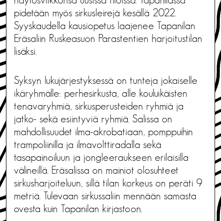
pidetään myös sirkusleirejä kesällä 2022.
Syyskaudella kausiopetus laajenee Tapanilan
Eräsaliin Ruskeasuon Parastentien harjoitustilan
lisäksi.
Syksyn lukujärjestyksessä on tunteja jokaiselle
ikäryhmälle: perhesirkusta, alle kouluikäisten
tenavaryhmiä, sirkusperusteiden ryhmiä ja
jatko- sekä esiintyviä ryhmiä. Salissa on
mahdollisuudet ilma-akrobatiaan, pomppuihin
trampoliinilla ja ilmavolttiradalla sekä
tasapainoiluun ja jongleeraukseen erilaisilla
välineillä. Eräsalissa on mainiot olosuhteet
sirkusharjoiteluun, sillä tilan korkeus on peräti 9
metriä. Tulevaan sirkussaliin mennään samasta
ovesta kuin Tapanilan kirjastoon.