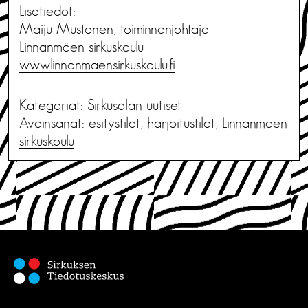
Lisätiedot:
Maiju Mustonen, toiminnanjohtaja
Linnanmäen sirkuskoulu
www.linnanmaensirkuskoulu.fi
Kategoriat:
Sirkusalan uutiset
Avainsanat:
esitystilat
,
harjoitustilat
,
Linnanmäen
sirkuskoulu