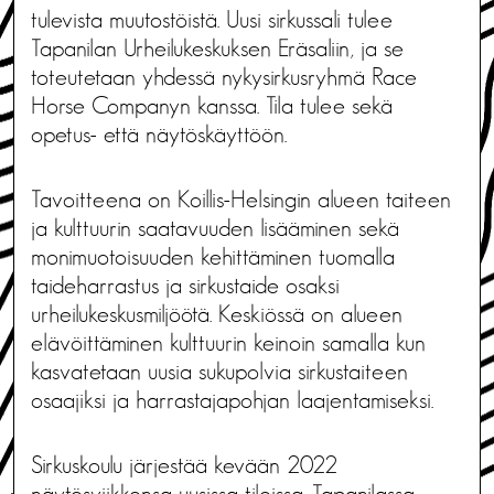
tulevista muutostöistä. Uusi sirkussali tulee
Tapanilan Urheilukeskuksen Eräsaliin, ja se
toteutetaan yhdessä nykysirkusryhmä Race
Horse Companyn kanssa. Tila tulee sekä
opetus- että näytöskäyttöön.
Tavoitteena on Koillis-Helsingin alueen taiteen
ja kulttuurin saatavuuden lisääminen sekä
monimuotoisuuden kehittäminen tuomalla
taideharrastus ja sirkustaide osaksi
urheilukeskusmiljöötä. Keskiössä on alueen
elävöittäminen kulttuurin keinoin samalla kun
kasvatetaan uusia sukupolvia sirkustaiteen
osaajiksi ja harrastajapohjan laajentamiseksi.
Sirkuskoulu järjestää kevään 2022
näytösviikkonsa uusissa tiloissa. Tapanilassa