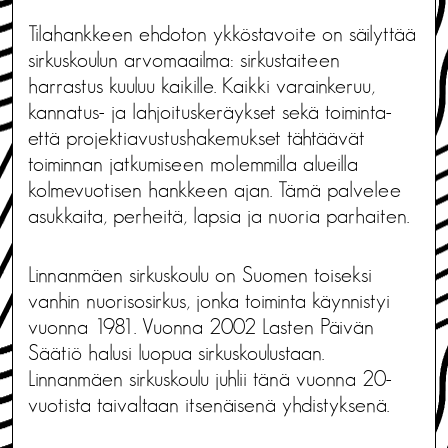
Tilahankkeen ehdoton ykköstavoite on säilyttää
sirkuskoulun arvomaailma: sirkustaiteen
harrastus kuuluu kaikille. Kaikki varainkeruu,
kannatus- ja lahjoituskeräykset sekä toiminta-
että projektiavustushakemukset tähtäävät
toiminnan jatkumiseen molemmilla alueilla
kolmevuotisen hankkeen ajan. Tämä palvelee
asukkaita, perheitä, lapsia ja nuoria parhaiten.
Linnanmäen sirkuskoulu on Suomen toiseksi
vanhin nuorisosirkus, jonka toiminta käynnistyi
vuonna 1981. Vuonna 2002 Lasten Päivän
Säätiö halusi luopua sirkuskoulustaan.
Linnanmäen sirkuskoulu juhlii tänä vuonna 20-
vuotista taivaltaan itsenäisenä yhdistyksenä.