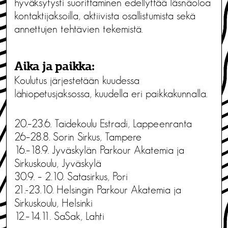
hyväksytysti suorittaminen edellyttää läsnäoloa
kontaktijaksoilla, aktiivista osallistumista sekä
annettujen tehtävien tekemistä.
Aika ja paikka:
Koulutus järjestetään kuudessa
lähiopetusjaksossa, kuudella eri paikkakunnalla.
20.–23.6. Taidekoulu Estradi, Lappeenranta
26–28.8. Sorin Sirkus, Tampere
16.–18.9. Jyväskylän Parkour Akatemia ja
Sirkuskoulu, Jyväskylä
30.9. – 2.10. Satasirkus, Pori
21.-23.10. Helsingin Parkour Akatemia ja
Sirkuskoulu, Helsinki
12.–14.11. SaSak, Lahti