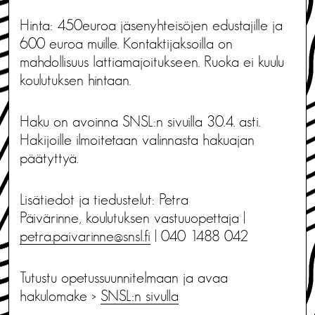
Hinta: 450euroa jäsenyhteisöjen edustajille ja
600 euroa muille. Kontaktijaksoilla on
mahdollisuus lattiamajoitukseen. Ruoka ei kuulu
koulutuksen hintaan.
Haku on avoinna SNSL:n sivuilla 30.4. asti.
Hakijoille ilmoitetaan valinnasta hakuajan
päätyttyä.
Lisätiedot ja tiedustelut: Petra
Päivärinne, koulutuksen vastuuopettaja |
petra.paivarinne@snsl.fi
| 040 1488 042
Tutustu opetussuunnitelmaan ja avaa
hakulomake >
SNSL:n sivulla