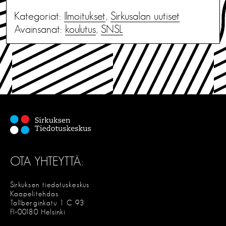
Kategoriat:
Ilmoitukset
,
Sirkusalan uutiset
Avainsanat:
koulutus
,
SNSL
OTA YHTEYTTÄ:
Sirkuksen tiedotuskeskus
Kaapelitehdas
Tallberginkatu 1 C 93
FI-00180 Helsinki