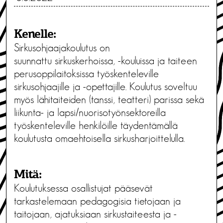
Kenelle:
Sirkusohjaajakoulutus on
suunnattu sirkuskerhoissa, -kouluissa ja taiteen
perusoppilaitoksissa työskenteleville
sirkusohjaajille ja -opettajille. Koulutus soveltuu
myös lähitaiteiden (tanssi, teatteri) parissa sekä
liikunta- ja lapsi/nuorisotyönsektoreilla
työskenteleville henkilöille täydentämällä
koulutusta omaehtoisella sirkusharjoittelulla.
Mitä:
Koulutuksessa osallistujat pääsevät
tarkastelemaan pedagogisia tietojaan ja
taitojaan, ajatuksiaan sirkustaiteesta ja -