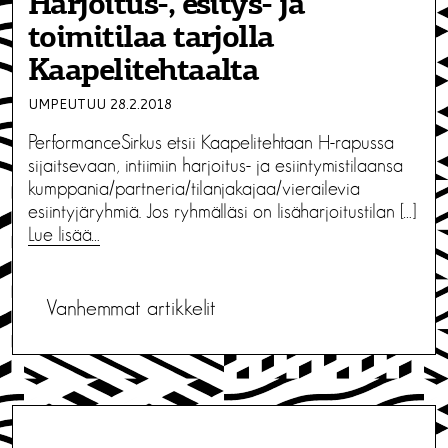
Harjoitus-, esitys- ja
toimitilaa tarjolla
Kaapelitehtaalta
UMPEUTUU 28.2.2018
PerformanceSirkus etsii Kaapelitehtaan H-rapussa
sijaitsevaan, intiimiin harjoitus- ja esiintymistilaansa
kumppania/partneria/tilanjakajaa/vierailevia
esiintyjäryhmiä. Jos ryhmälläsi on lisäharjoitustilan […]
Lue lisää…
A
Vanhemmat artikkelit
r
t
i