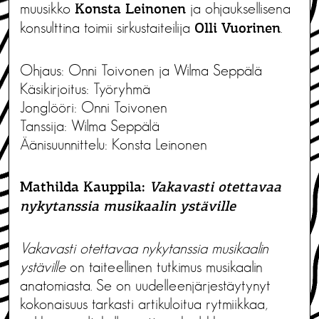
muusikko
ja ohjauksellisena
Konsta Leinonen
konsulttina toimii sirkustaiteilija
.
Olli Vuorinen
Ohjaus: Onni Toivonen ja Wilma Seppälä
Käsikirjoitus: Työryhmä
Jonglööri: Onni Toivonen
Tanssija: Wilma Seppälä
Äänisuunnittelu: Konsta Leinonen
Mathilda Kauppila:
Vakavasti otettavaa
nykytanssia musikaalin ystäville
Vakavasti otettavaa nykytanssia musikaalin
ystäville
on taiteellinen tutkimus musikaalin
anatomiasta. Se on uudelleenjärjestäytynyt
kokonaisuus tarkasti artikuloitua rytmiikkaa,