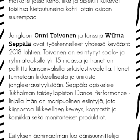
matkalle jossa keho, liike ja objektit kulkevat
toisiinsa kietoutuneina kohti jotain osiaan
suurempaa.
Jonglööri
ja tanssija
Onni Toivonen
Wilma
ovat työskennelleet yhdessä keväästä
Seppälä
2018 lähtien. Toivonen on esiintynyt soolo- ja
ryhmäteoksilla yli 15 maassa ja hänet on
palkittu kansainvälisillä sirkusfestivaaleilla. Hänet
tunnetaan liikkeellisestä ja uniikista
jongleeraustyylistään. Seppälä opiskelee
Tukholman taideyliopiston Dance Performance -
linjalla. Hän on monipuolinen esiintyjä, jota
kiinnostaa liikkeellinen keveys, kontrastit ja
komiikka sekä monitaiteiset produktiot.
Esityksen äänimaailman luo äänisuunnittelija-