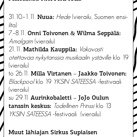
31.10.–1.11.
Hede
(vierailu, Suomen ensi-
Nuua:
ilta)
7.–8.11.
Onni Toivonen & Wilma Seppälä:
Amalgam
(vierailu)
21.11.
Vakavasti
Mathilda Kauppila:
otettavaa nykytanssia musikaalin ystäville
klo 19
(vierailu)
to 26.11.
Milla Virtanen – Jaakko Toivonen:
Blackpool
klo 19
YKSIN SATEESSA
-festivaali
(vierailu)
su 29.11
Aurinkobaletti – JoJo Oulun
Todellinen Prinssi
klo 13
tanssin keskus:
YKSIN SATEESSA
-festivaali (vierailu)
Muut lähiajan Sirkus Supiaisen