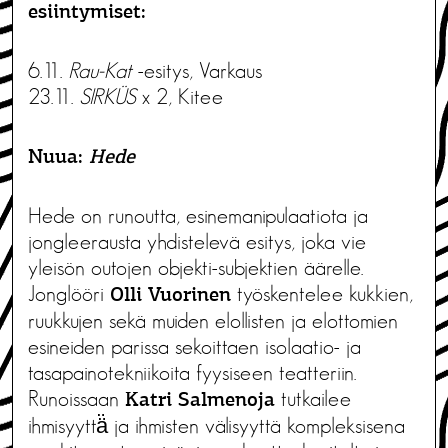
esiintymiset:
6.11.
Rau-Kat
-esitys, Varkaus
23.11.
SIRKÜS
x 2, Kitee
Nuua:
Hede
Hede on runoutta, esinemanipulaatiota ja
jongleerausta yhdistelevä esitys, joka vie
yleisön outojen objekti-subjektien äärelle.
Jonglööri
työskentelee kukkien,
Olli Vuorinen
ruukkujen sekä muiden elollisten ja elottomien
esineiden parissa sekoittaen isolaatio- ja
tasapainotekniikoita fyysiseen teatteriin.
Runoissaan
tutkailee
Katri Salmenoja
ihmisyyttä̈ ja ihmisten välisyyttä kompleksisena