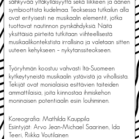
säihkyvää yltäkylläisyyttä sekä liikkeen ja äänen
symbioottista kudelmaa. Teoksessa tutkailun alla
ovat erityisesti ne musikaalin elementit, jotka
tuottavat nautinnon pyrskähdyksiä. Näitä
yksittäisiä piirteitä tutkitaan viihteellisestä
musikaalikontekstista irrallisina ja valetaan sitten
uuteen kehykseen – nykytanssiteokseen.
Työryhmän koostuu vahvasti Itä-Suomeen
kytkeytyneistä musikaalin ystävistä ja vihollisista.
Tekijät ovat monialaisia esittävien taiteiden
ammattilaisia, joita kiinnostaa ihmiskehon
moninaisen potentiaalin esiin louhiminen.
Koreografia: Mathilda Kauppila
Esiintyjät: Arvo Jean-Michael Saarinen, Ida
Teeri, Riikka Voutilainen