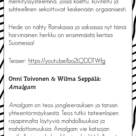
merkityssysteeminä, jossa koettu, kuviteltu ja
suhteellinen sekoittuvat keskenään orgaanisesti.
Hede on nähty Ranskassa ja saksassa nyt tämä
harvinainen herkku on ensimmäistä kertaa
Suomessa!
Teaser:
https://youtu.be/bo2LQDDTWfg
Onni Toivonen & Wilma Seppälä:
Amalgam
Amalgam
on teos jongleerauksen ja tanssin
yhteentörmäyksestä. Teos tutkii taiteenlajien
rajapinnalta löytyviä mahdollisuuksia ja
mahdottomuuksia. Amalgam vie katsojan