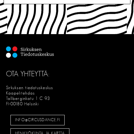
OTA YHTEYTTÄ:
Sirkuksen tiedotuskeskus
Kaapelitehdas
Tallberginkatu 1 C 93
FI-00180 Helsinki
INFO@CIRCUSDANCE.FI
HENKILÖKUNTA JA KARTTA