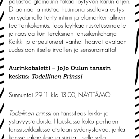
paljastaa glamourin takaa löytyvän karun arjen.
Draamaa ja mustaa huumoria sisältävä esitys
on sydämellä tehty intiimi ja elämänkerrallinen
teatterikokemus. Teos löyhkää rusketusaineelle
ja raastaa kuin teräksinen tanssikenkäharja.
Kaikki jo arpeutuneet vanhat haavat avataan
uudestaan itselle irvaillen ja sensuroimatta!
Aurinkobaletti – JoJo Oulun tanssin
keskus:
Todellinen Prinssi
Sunnuntai 29.11. klo 13:00, NÄYTTÄMÖ
Todellinen prinssi
on tanssiteos leikki- ja
ystävyystaidoista. Hauskassa koko perheen
tanssiseikkailussa etsitään sydänystävää, jonka
kanssa jakaa iloja ja suruja – sellaisella