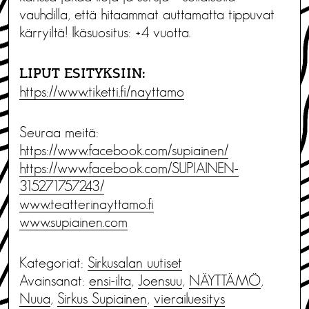
vauhdilla, että hitaammat auttamatta tippuvat
kärryiltä! Ikäsuositus: +4 vuotta.
LIPUT ESITYKSIIN:
https://www.tiketti.fi/nayttamo
Seuraa meitä:
https://www.facebook.com/supiainen/
https://www.facebook.com/SUPIAINEN-
315271757243/
www.teatterinayttamo.fi
www.supiainen.com
Kategoriat:
Sirkusalan uutiset
Avainsanat:
ensi-ilta
,
Joensuu
,
NÄYTTÄMÖ
,
Nuua
,
Sirkus Supiainen
,
vierailuesitys