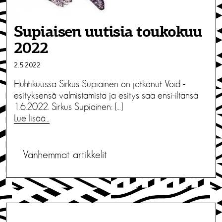
Supiaisen uutisia toukokuu
2022
2.5.2022
Huhtikuussa Sirkus Supiainen on jatkanut Void -
esityksensä valmistamista ja esitys saa ensi-iltansa
1.6.2022. Sirkus Supiainen: […]
Lue lisää…
A
Vanhemmat artikkelit
r
t
i