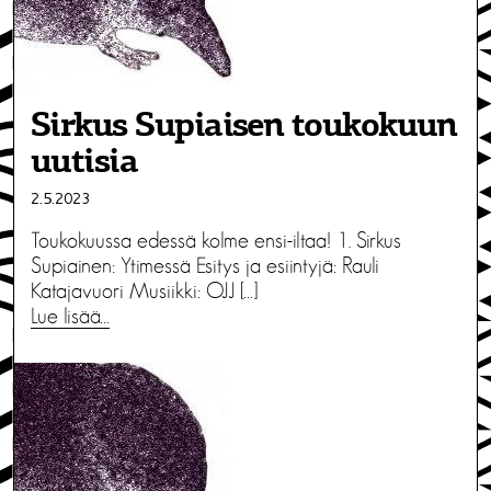
Sirkus Supiaisen toukokuun
uutisia
2.5.2023
Toukokuussa edessä kolme ensi-iltaa! 1. Sirkus
Supiainen: Ytimessä Esitys ja esiintyjä: Rauli
Katajavuori Musiikki: OJJ […]
Lue lisää…