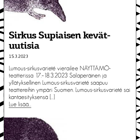
Sirkus Supiaisen kevät­
uutisia
15.3.2023
Lumous-sirkusvarieté vierailee NÄYTTÄMÖ-
teatterissa 17.–18.3.2023 Salaperäinen ja
yllätyksellinen Lumous-sirkusvarieté saapuu
teattereihin ympäri Suomen. Lumous-sirkusvarieté sai
kantaesityksensä […]
Lue lisää…