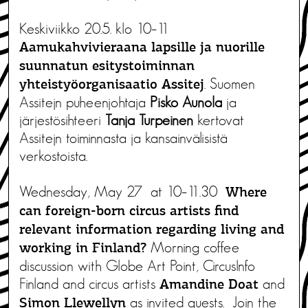
Keskiviikko 20.5. klo 10–11
Aamukahvivieraana lapsille ja nuorille
suunnatun esitystoiminnan
. Suomen
yhteistyöorganisaatio Assitej
Assitejn puheenjohtaja
Pisko Aunola
ja
järjestösihteeri
Tanja Turpeinen
kertovat
Assitejn toiminnasta ja kansainvälisistä
verkostoista.
Wednesday, May 27 at 10–11.30
Where
can foreign-born circus artists find
relevant information regarding living and
Morning coffee
working in Finland?
discussion with Globe Art Point, CircusInfo
Finland and circus artists
and
Amandine Doat
as invited guests. Join the
Simon Llewellyn