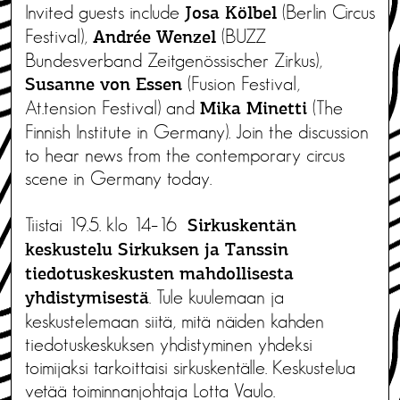
Invited guests include
(Berlin Circus
Josa Kölbel
Festival),
(BUZZ
Andrée Wenzel
Bundesverband Zeitgenössischer Zirkus),
(Fusion Festival,
Susanne von Essen
At.tension Festival) and
(The
Mika Minetti
Finnish Institute in Germany). Join the discussion
to hear news from the contemporary circus
scene in Germany today.
Tiistai 19.5. klo 14–16
Sirkuskentän
keskustelu Sirkuksen ja Tanssin
tiedotuskeskusten mahdollisesta
. Tule kuulemaan ja
yhdistymisestä
keskustelemaan siitä, mitä näiden kahden
tiedotuskeskuksen yhdistyminen yhdeksi
toimijaksi tarkoittaisi sirkuskentälle. Keskustelua
vetää toiminnanjohtaja Lotta Vaulo.