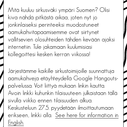
Mitä kuuluu sirkusväki ympäri Suomen? Olisi
kiva nähdä pitkästä aikaa, joten nyt jo
jonkinlaiseksi perinteeksi muodostuneet
aamukahvitapaamisemme ovat siirtynet
vallitsevien olosuhteiden tähden kevään ajaksi
internetiin. Tule jakamaan kuulumisiasi
kollegoittesi kesken kerran viikossa!
Järjestämme kaikille sirkustoimijoille suunnattuja
aamukahveja etäyhteydellä Google Hangouts-
palvelussa. Voit liittyä mukaan linkin kautta.
Avoin linkki kuhunkin tilaisuuteen julkaistaan tällä
sivulla viikko ennen tilaisuuden alkua.
Keskusteluun 27.5. pyydetään ilmoittautumaan
erikseen, linkki alla.
See here for information in
English.