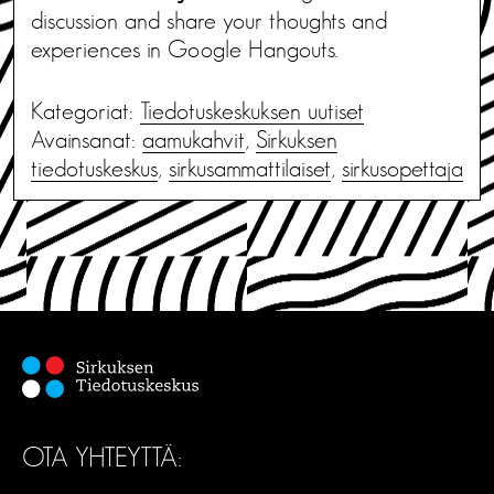
discussion and share your thoughts and
experiences in Google Hangouts.
Kategoriat:
Tiedotus­keskuksen uutiset
Avainsanat:
aamukahvit
,
Sirkuksen
tiedotuskeskus
,
sirkusammattilaiset
,
sirkusopettaja
OTA YHTEYTTÄ: