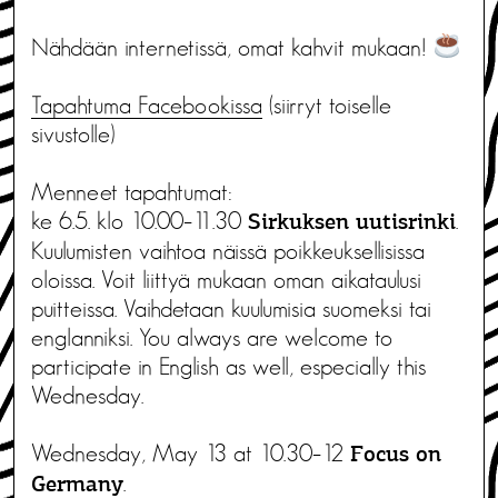
Nähdään internetissä, omat kahvit mukaan!
Tapahtuma Facebookissa
(siirryt toiselle
sivustolle)
Menneet tapahtumat:
ke 6.5. klo 10.00–11.30
.
Sirkuksen uutisrinki
Kuulumisten vaihtoa näissä poikkeuksellisissa
oloissa. Voit liittyä mukaan oman aikataulusi
puitteissa. Vaihdetaan kuulumisia suomeksi tai
englanniksi. You always are welcome to
participate in English as well, especially this
Wednesday.
Wednesday, May 13 at 10.30–12
Focus on
.
Germany