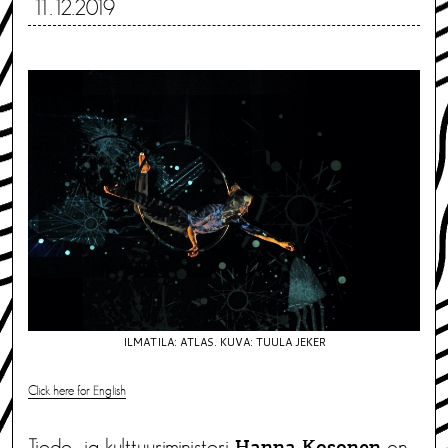
11.12.2019
ILMATILA: ATLAS. KUVA: TUULA JEKER
Click here for English
Tiede- ja kulttuuriministeri
on