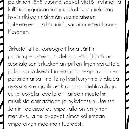
palkinnon tänä vuonna saavat yksilöt, ryhmät ja
kulttuuriorganisaatiot muodostavat mielestäni
hyvin rikkaan näkymän suomalaiseen
taiteeseen ja kulttuuriin”, sanoi ministeri Hanna
Kosonen.
Sirkustaiteilija, koreografi Ilona Jäntin
palkintoperusteissa todetaan, että ”Jäntti on
suomalaisen sirkuskentän pitkän linjan vaikuttaja
ja kansainvälisesti tunnetuimpia tekijöitä. Hänen
perustamansa Ilmatila-nykysirkusryhmä yhdistää
nykysirkuksen ja ilma-akrobatian kiehtovalla ja
uutta luovalla tavalla eri taiteen muotoihin
musiikista animaatioon ja nykytanssiin. Useissa
Jäntin teoksissa esityspaikalla on erityinen
merkitys, ja ne avaavat silmät kokemaan
ympäröivän maailman tuoreesti.