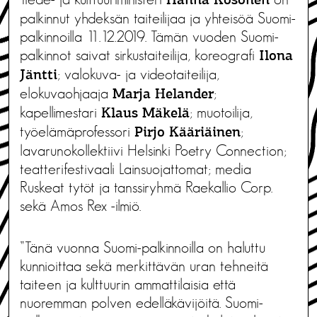
Hanna Kosonen
palkinnut yhdeksän taiteilijaa ja yhteisöä Suomi-
palkinnoilla 11.12.2019. Tämän vuoden Suomi-
palkinnot saivat sirkustaiteilija, koreografi
Ilona
; valokuva- ja videotaiteilija,
Jäntti
elokuvaohjaaja
;
Marja Helander
kapellimestari
; muotoilija,
Klaus Mäkelä
työelämäprofessori
;
Pirjo Kääriäinen
lavarunokollektiivi Helsinki Poetry Connection;
teatterifestivaali Lainsuojattomat; media
Ruskeat tytöt ja tanssiryhmä Raekallio Corp.
sekä Amos Rex -ilmiö.
”Tänä vuonna Suomi-palkinnoilla on haluttu
kunnioittaa sekä merkittävän uran tehneitä
taiteen ja kulttuurin ammattilaisia että
nuoremman polven edelläkävijöitä. Suomi-