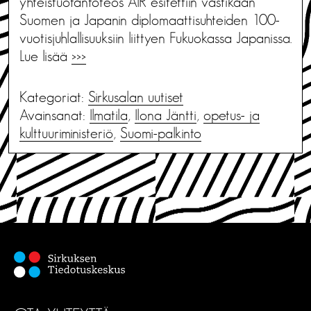
yhteistuotantoteos AIR esitettiin vastikään
Suomen ja Japanin diplomaattisuhteiden 100-
vuotisjuhlallisuuksiin liittyen Fukuokassa Japanissa.
Lue lisää
>>>
Kategoriat:
Sirkusalan uutiset
Avainsanat:
Ilmatila
,
Ilona Jäntti
,
opetus- ja
kulttuuriministeriö
,
Suomi-palkinto