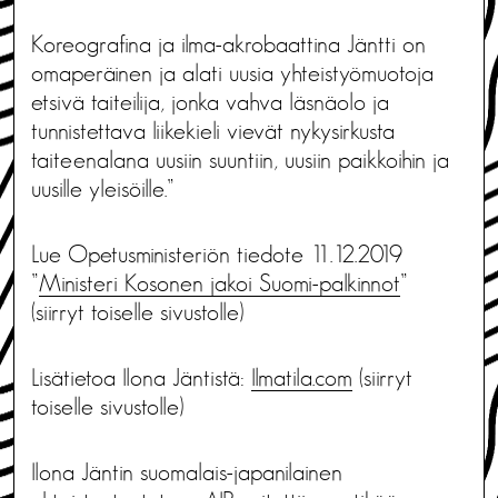
Koreografina ja ilma-akrobaattina Jäntti on
omaperäinen ja alati uusia yhteistyömuotoja
etsivä taiteilija, jonka vahva läsnäolo ja
tunnistettava liikekieli vievät nykysirkusta
taiteenalana uusiin suuntiin, uusiin paikkoihin ja
uusille yleisöille.”
Lue Opetusministeriön tiedote 11.12.2019
”
Ministeri Kosonen jakoi Suomi-palkinnot
”
(siirryt toiselle sivustolle)
Lisätietoa Ilona Jäntistä:
Ilmatila.com
(siirryt
toiselle sivustolle)
Ilona Jäntin suomalais-japanilainen