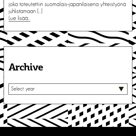
joka toteutettiin suomalais-japanilaisena yhteistyönä
juhlistamaan […]
Lue lisää…
Archive
V
A
L
I
T
S
E