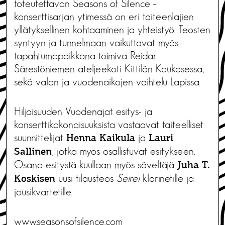
toteutettavan Seasons of Silence -
konserttisarjan ytimessä on eri taiteenlajien
yllätyksellinen kohtaaminen ja yhteistyö. Teosten
syntyyn ja tunnelmaan vaikuttavat myös
tapahtumapaikkana toimiva Reidar
Särestöniemen ateljeekoti Kittilän Kaukosessa,
sekä valon ja vuodenaikojen vaihtelu Lapissa.
Hiljaisuuden Vuodenajat esitys- ja
konserttikokonaisuuksista vastaavat taiteelliset
suunnittelijat
ja
Henna Kaikula
Lauri
, jotka myös osallistuvat esitykseen.
Sallinen
Osana esitystä kuullaan myös säveltäjä
Juha T.
uusi tilausteos
Seirei
klarinetille ja
Koskisen
jousikvartetille.
www.seasonsofsilence.com