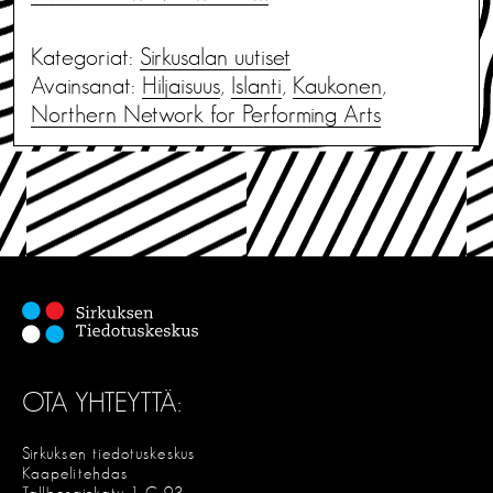
Kategoriat:
Sirkusalan uutiset
Avainsanat:
Hiljaisuus
,
Islanti
,
Kaukonen
,
Northern Network for Performing Arts
OTA YHTEYTTÄ:
Sirkuksen tiedotuskeskus
Kaapelitehdas