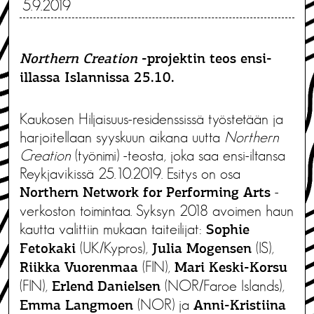
5.9.2019
Northern Creation
-projektin teos ensi-
illassa Islannissa 25.10.
Kaukosen Hiljaisuus-residenssissä työstetään ja
harjoitellaan syyskuun aikana uutta
Northern
Creation
(työnimi) -teosta, joka saa ensi-iltansa
Reykjavikissä 25.10.2019. Esitys on​ ​osa
-
Northern Network for Performing Arts
verkoston toimintaa. Syksyn 2018 avoimen haun
kautta valittiin mukaan taiteilijat:
Sophie
(UK/Kypros),
(IS),
Fetokaki
Julia Mogensen
(FIN),
Riikka Vuorenmaa
Mari Keski-Korsu
(FIN),
(NOR/Faroe Islands),
Erlend Danielsen
(NOR) ja
Emma Langmoen
Anni-Kristiina