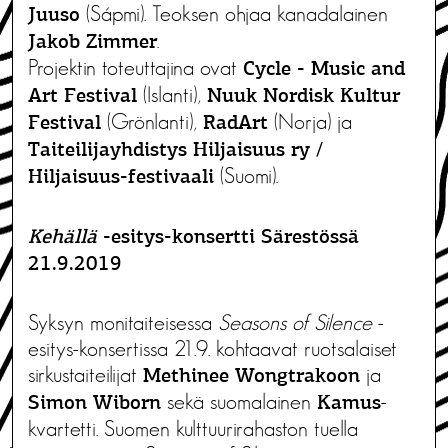
(Sápmi). ​​Teoksen ohjaa kanadalainen
Juuso
.
Jakob Zimmer
Projektin​ ​toteuttajina ovat ​
Cycle​ ​-​ ​Music​ ​and​ ​
(Islanti),​ ​
Art​ ​Festival
Nuuk​ ​Nordisk​ ​Kultur​ ​
​(Grönlanti),​ ​
​ ​(Norja)​ ​ja​ ​
Festival​
RadArt
Taiteilijayhdistys Hiljaisuus​ ​ry /​ ​
​ ​(Suomi).
Hiljaisuus-festivaali
Kehällä
-esitys-konsertti Särestössä
21.9.2019
Syksyn monitaiteisessa
Seasons of Silence
-
esitys-konsertissa 21.9. kohtaavat ruotsalaiset
sirkustaiteilijat
ja
Methinee Wongtrakoon
sekä suomalainen
-
Simon Wiborn
Kamus
kvartetti. Suomen kulttuurirahaston tuella