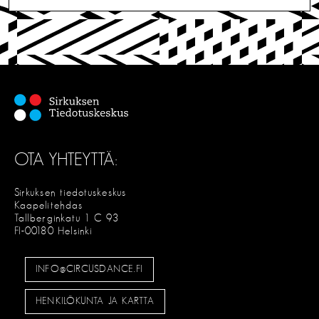
i
I
T
e
S
E
n
s
e
l
OTA YHTEYTTÄ:
a
u
Sirkuksen tiedotuskeskus
Kaapelitehdas
s
Tallberginkatu 1 C 93
FI-00180 Helsinki
INFO@CIRCUSDANCE.FI
HENKILÖKUNTA JA KARTTA