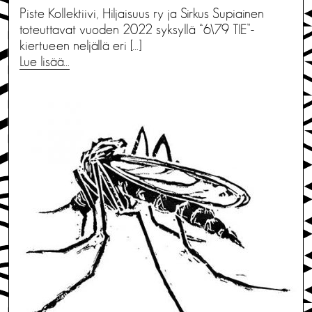
Piste Kollektiivi, Hiljaisuus ry ja Sirkus Supiainen
toteuttavat vuoden 2022 syksyllä “6\79 TIE”-
kiertueen neljällä eri […]
Lue lisää…