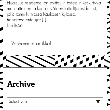
Hiljaisuus-residenssi on esittäviin taiteisiin keskittyvä
monitaiteinen ja kansainvälinen taiteilijaresidenssi,
joka toimii Kittilässä Kaukosen kylässä.
Residenssitaiteilijat […]
Lue lisää…
A
Vanhemmat artikkelit
r
t
i
k
Archive
k
e
V
l
A
L