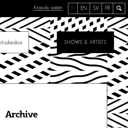
Kirjaudu sisään
H
FI
EN
SV
FR
a
e
otuskeskus
SHOWS & ARTISTS
Archive