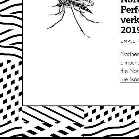
Nor
Perf
verk
201
UMPEUTU
Norther
announc
the Nort
Lue lisä