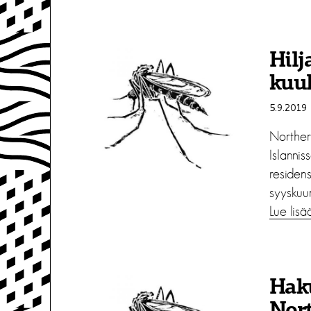
Hilj
kuu
5.9.2019
Northern
Islannis
residens
syyskuun
Lue lisä
Haku