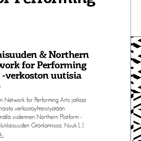
aisuuden & Northern
work for Performing
 -verkoston uutisia
9
n Network for Performing Arts jatkaa
maista verkostoyhteistyötään
mällä viidennen Northern Platform -
lutilaisuuden Grönlannissa, Nuuk […]
ä…