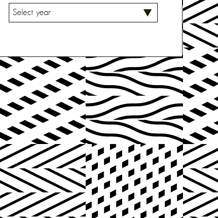
V
A
L
I
T
S
E