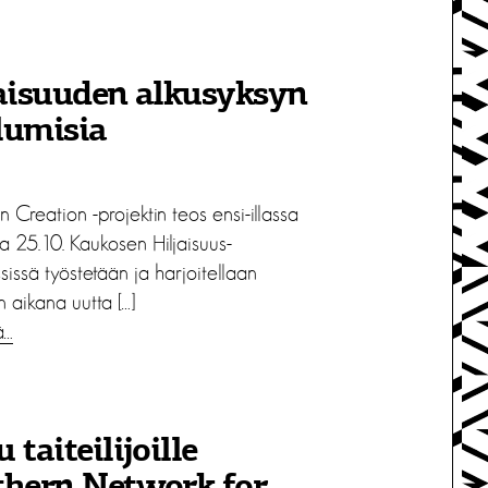
aisuuden alkusyksyn
lumisia
 Creation -projektin teos ensi-illassa
sa 25.10. Kaukosen Hiljaisuus-
sissä työstetään ja harjoitellaan
 aikana uutta […]
ä…
 taiteilijoille