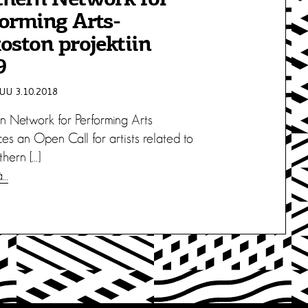
thern Network for
orming Arts-
oston projektiin
9
U 3.10.2018
n Network for Performing Arts
es an Open Call for artists related to
hern […]
ä…