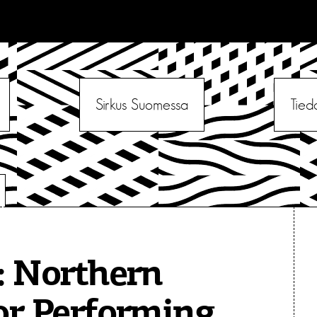
Sirkus Suomessa
Tied
:
Northern
or Performing