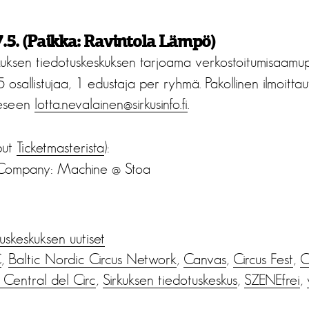
7.5. (Paikka: Ravintola Lämpö)
kuksen tiedotuskeskuksen tarjoama verkostoitumisaamu
osallistujaa, 1 edustaja per ryhmä. Pakollinen ilmoitta
eeseen
lotta.nevalainen@sirkusinfo.fi
.
put
Ticketmasterista
):
Company: Machine @ Stoa
us­keskuksen uutiset
C
,
Baltic Nordic Circus Network
,
Canvas
,
Circus Fest
,
C
 Central del Circ
,
Sirkuksen tiedotuskeskus
,
SZENEfrei
,