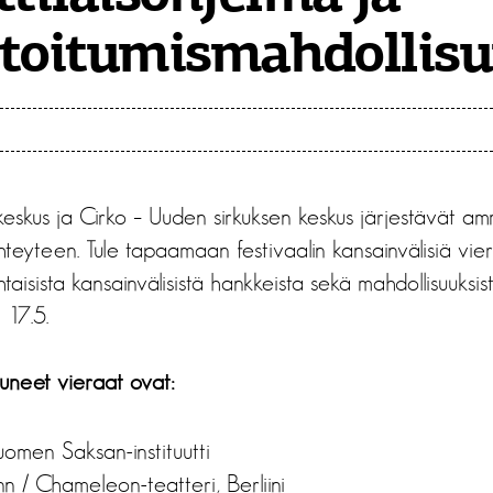
toitumismahdollisu
keskus ja Cirko – Uuden sirkuksen keskus järjestävät am
hteyteen. Tule tapaamaan festivaalin kansainvälisiä vier
isista kansainvälisistä hankkeista sekä mahdollisuuksista
 17.5.
tuneet vieraat ovat:
uomen Saksan-instituutti
 / Chameleon-teatteri, Berliini