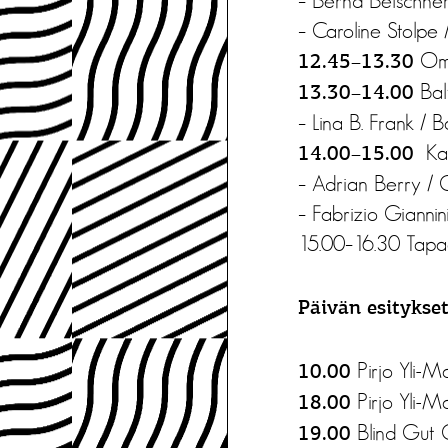
– Bernd Belschner 
– Caroline Stolpe 
Oma
12.45–13.30
Bal
13.30–14.00
– Lina B. Frank / 
Ka
14.00–15.00
– Adrian Berry / 
– Fabrizio Giannin
15.00–16.30
Tapaa
Päivän esitykse
Pirjo Yli-Ma
10.00
Pirjo Yli-Ma
18.00
Blind Gut 
19.00