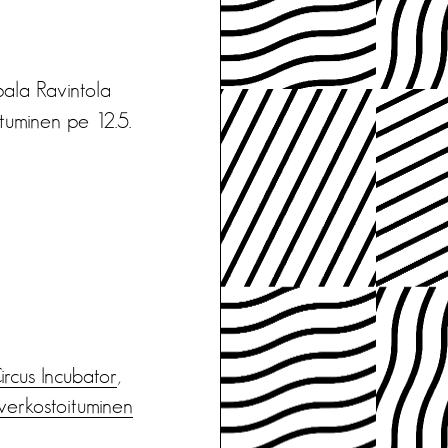
pala Ravintola
utuminen pe 12.5.
ircus Incubator
,
verkostoituminen