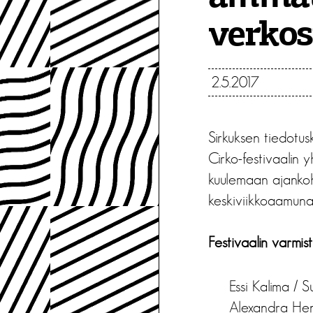
verkos
2.5.2017
Sirkuksen tiedotus
Cirko-festivaalin y
kuulemaan ajankohta
keskiviikkoaamuna
Festivaalin varmis
Essi Kalima / S
Alexandra Henn