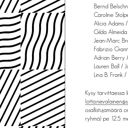
Bernd Belschne
Caroline Stolp
Alicia Adams 
Gilda Almeida
Jean-Marc Bro
Fabrizio Giann
Adrian Berry 
Lauren Ball / 
Lina B. Frank 
Kysy tarvittaessa 
lotta.nevalainen@sir
osallistujamäärä o
ryhmä) pe 12.5. m