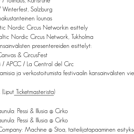
/ Tollhaus, Karlsruhe
/ Winterfest, Salzburg
kustanteinen lounas
tic Nordic Circus Networkin esittely
Baltic Nordic Circus Network, Tukholma
nsainvälisten presentereiden esittelyt:
Canvas & CircusFest
i / APCC / La Central del Circ
misia ja verkostoitumista festivaalin kansainvälisten v
(Liput
Ticketmasterista
)
t
unula: Pessi & Illusia @ Cirko
unula: Pessi & Illusia @ Cirko
Company: Machine @ Stoa, taiteilijatapaaminen esityks