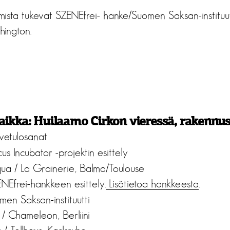
umista tukevat SZENEfrei- hanke/Suomen Saksan-institu
hington.
(Paikka: Huilaamo Cirkon vieressä, rakennus
vetulosanat
cus Incubator -projektin esittely
a / La Grainerie, Balma/Toulouse
NEfrei-hankkeen esittely.
Lisätietoa hankkeesta
.
omen Saksan-instituutti
/ Chameleon, Berliini