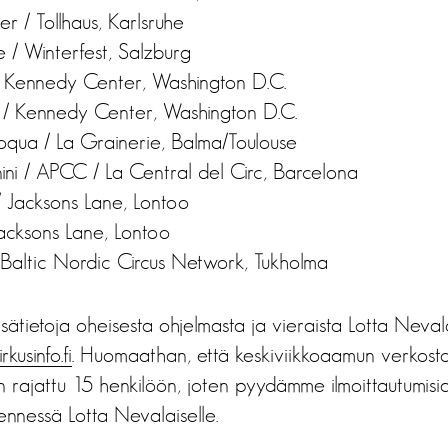
r / Tollhaus, Karlsruhe
e / Winterfest, Salzburg
/ Kennedy Center, Washington D.C.
 / Kennedy Center, Washington D.C.
qua / La Grainerie, Balma/Toulouse
ini / APCC / La Central del Circ, Barcelona
/ Jacksons Lane, Lontoo
Jacksons Lane, Lontoo
/ Baltic Nordic Circus Network, Tukholma
lisätietoja oheisesta ohjelmasta ja vieraista Lotta Neval
kusinfo.fi
. Huomaathan, että keskiviikkoaamun verkosto
n rajattu 15 henkilöön, joten pyydämme ilmoittautumisi
ennessä Lotta Nevalaiselle.