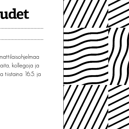
udet
mattilaisohjelmaa
aita, kollegoja ja
 tiistaina 16.5. ja