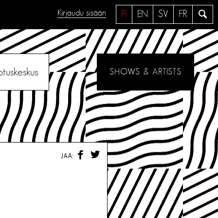
Kirjaudu sisään
H
FI
EN
SV
FR
a
e
otuskeskus
SHOWS & ARTISTS
F
T
JAA:
A
W
C
I
E
T
B
T
O
E
O
R
K