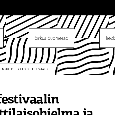
Sirkus Suomessa
Tied
SEN UUTISET
>
CIRKO-FESTIVAALIN...
festivaalin
ilaisohjelma ja