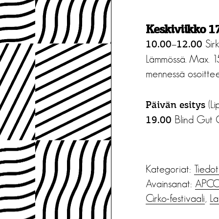
Keskiviikko 1
Sir
10.00–12.00
Lämmössä. Max. 15 
mennessä osoitt
(Li
Päivän esitys
Blind Gut 
19.00
Kategoriat:
Tiedot
Avainsanat:
APC
Cirko-festivaali
,
La