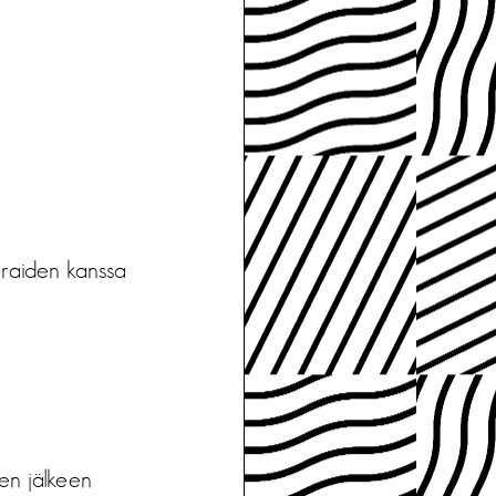
ieraiden kanssa
en jälkeen