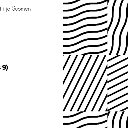
utti ja Suomen
 9)