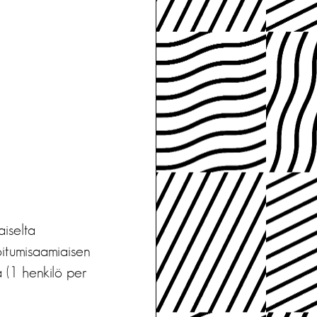
aiselta
itumisaamiaisen
a (1 henkilö per