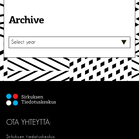
Archive
V
A
L
I
T
S
E
OTA YHTEYTTÄ:
Sirkuksen tiedotuskeskus