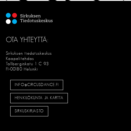
n
s
e
l
OTA YHTEYTTÄ:
a
u
Sirkuksen tiedotuskeskus
Kaapelitehdas
s
Tallberginkatu 1 C 93
FI-00180 Helsinki
INFO@CIRCUSDANCE.FI
HENKILÖKUNTA JA KARTTA
SIRKUSKIRJASTO