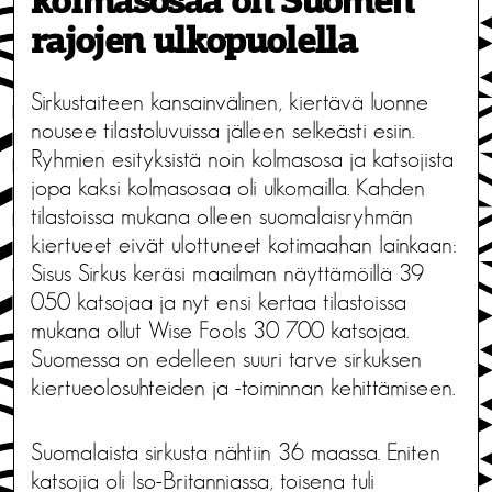
kolmasosaa oli Suomen
rajojen ulkopuolella
Sirkustaiteen kansainvälinen, kiertävä luonne
nousee tilastoluvuissa jälleen selkeästi esiin.
Ryhmien esityksistä noin kolmasosa ja katsojista
jopa kaksi kolmasosaa oli ulkomailla. Kahden
tilastoissa mukana olleen suomalaisryhmän
kiertueet eivät ulottuneet kotimaahan lainkaan:
Sisus Sirkus keräsi maailman näyttämöillä 39
050 katsojaa ja nyt ensi kertaa tilastoissa
mukana ollut Wise Fools 30 700 katsojaa.
Suomessa on edelleen suuri tarve sirkuksen
kiertueolosuhteiden ja -toiminnan kehittämiseen.
Suomalaista sirkusta nähtiin 36 maassa. Eniten
katsojia oli Iso-Britanniassa, toisena tuli