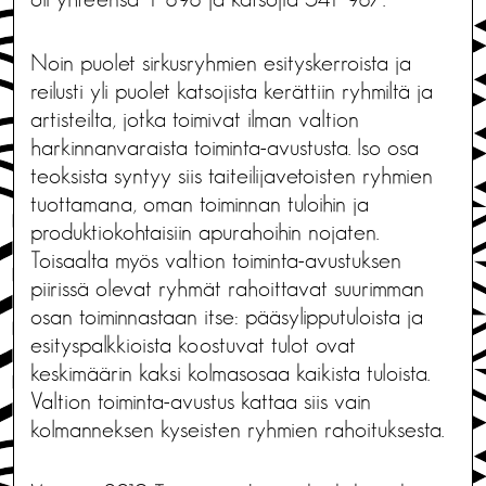
Noin puolet sirkusryhmien esityskerroista ja
reilusti yli puolet katsojista kerättiin ryhmiltä ja
artisteilta, jotka toimivat ilman valtion
harkinnanvaraista toiminta-avustusta. Iso osa
teoksista syntyy siis taiteilijavetoisten ryhmien
tuottamana, oman toiminnan tuloihin ja
produktiokohtaisiin apurahoihin nojaten.
Toisaalta myös valtion toiminta-avustuksen
piirissä olevat ryhmät rahoittavat suurimman
osan toiminnastaan itse: pääsylipputuloista ja
esityspalkkioista koostuvat tulot ovat
keskimäärin kaksi kolmasosaa kaikista tuloista.
Valtion toiminta-avustus kattaa siis vain
kolmanneksen kyseisten ryhmien rahoituksesta.