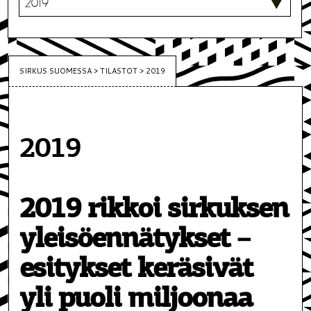
SIRKUS SUOMESSA
>
TILASTOT
>
2019
2019
2019 rikkoi sirkuksen
yleisöennätykset –
esitykset keräsivät
yli puoli miljoonaa