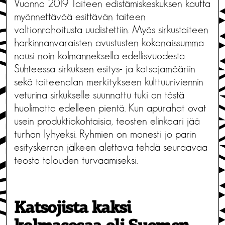
Vuonna 2019 Taiteen edistämiskeskuksen kautta
myönnettävää esittävän taiteen
valtionrahoitusta uudistettiin. Myös sirkustaiteen
harkinnanvaraisten avustusten kokonaissumma
nousi noin kolmanneksella edellisvuodesta.
Suhteessa sirkuksen esitys- ja katsojamääriin
sekä taiteenalan merkitykseen kulttuuriviennin
veturina sirkukselle suunnattu tuki on tästä
huolimatta edelleen pientä. Kun apurahat ovat
usein produktiokohtaisia, teosten elinkaari jää
turhan lyhyeksi. Ryhmien on monesti jo parin
esityskerran jälkeen alettava tehdä seuraavaa
teosta talouden turvaamiseksi.
Katsojista kaksi