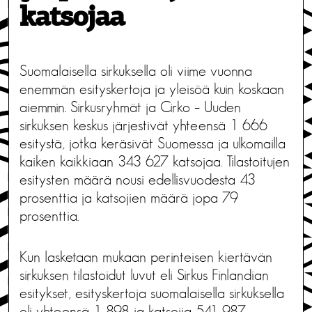
katsojaa
Suomalaisella sirkuksella oli viime vuonna
enemmän esityskertoja ja yleisöä kuin koskaan
aiemmin. Sirkusryhmät ja Cirko – Uuden
sirkuksen keskus järjestivät yhteensä 1 666
esitystä, jotka keräsivät Suomessa ja ulkomailla
kaiken kaikkiaan 343 627 katsojaa. Tilastoitujen
esitysten määrä nousi edellisvuodesta 43
prosenttia ja katsojien määrä jopa 79
prosenttia.
Kun lasketaan mukaan perinteisen kiertävän
sirkuksen tilastoidut luvut eli Sirkus Finlandian
esitykset, esityskertoja suomalaisella sirkuksella
oli yhteensä 1 898 ja katsojia 541 987.