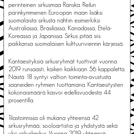
perinteinen sirkusmaa Ranska. Reilun
parinkymmenen Euroopan maan lisäksi
suomalaista sirkusta nähtiin esimerkiksi
Australiassa, Brasiliassa, Kanadassa, Etelä-
Koreassa ja Japanissa. Sirkus pitää siis
paikkansa suomalaisen kulttuuriviennin kärjessä.
Kantaesityksiä sirkusryhmät tuottivat vuonna
2019 runsaasti, kaiken kaikkiaan 56 kappaletta.
Näistä 18 syntyi valtion toiminta-avustusta
saaneiden ryhmien tuottamana. Kantaesitysten
kokonaismäärä kasvoi edellisvuodesta 44
prosentilla.
Tilastoinnissa oli mukana yhteensä 42
sirkusryhmää, sooloartistia ja yhdistystä sekä
yksi sirkuskeskus. Vuonna 2019 yhteensä