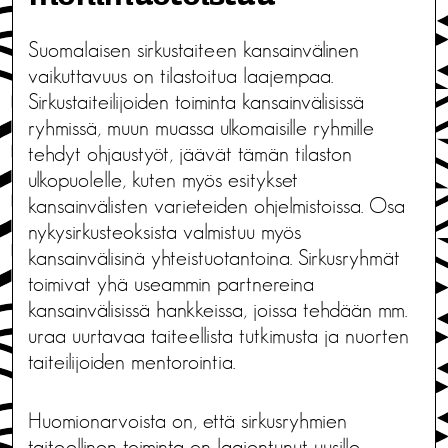
Suomalaisen sirkustaiteen kansainvälinen
vaikuttavuus on tilastoitua laajempaa.
Sirkustaiteilijoiden toiminta kansainvälisissä
ryhmissä, muun muassa ulkomaisille ryhmille
tehdyt ohjaustyöt, jäävät tämän tilaston
ulkopuolelle, kuten myös esitykset
kansainvälisten varieteiden ohjelmistoissa. Osa
nykysirkusteoksista valmistuu myös
kansainvälisinä yhteistuotantoina. Sirkusryhmät
toimivat yhä useammin partnereina
kansainvälisissä hankkeissa, joissa tehdään mm.
uraa uurtavaa taiteellista tutkimusta ja nuorten
taiteilijoiden mentorointia.
Huomionarvoista on, että sirkusryhmien
taiteellinen toiminta on laajentunut uusille