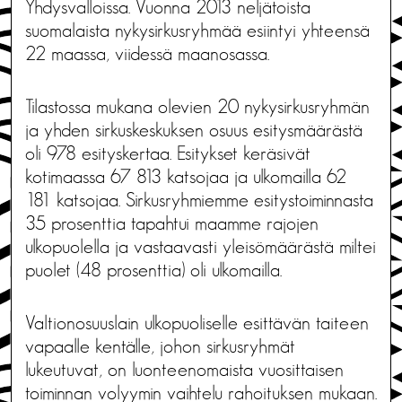
Yhdysvalloissa. Vuonna 2013 neljätoista
suomalaista nykysirkusryhmää esiintyi yhteensä
22 maassa, viidessä maanosassa.
Tilastossa mukana olevien 20 nykysirkusryhmän
ja yhden sirkuskeskuksen osuus esitysmäärästä
oli 978 esityskertaa. Esitykset keräsivät
kotimaassa 67 813 katsojaa ja ulkomailla 62
181 katsojaa. Sirkusryhmiemme esitystoiminnasta
35 prosenttia tapahtui maamme rajojen
ulkopuolella ja vastaavasti yleisömäärästä miltei
puolet (48 prosenttia) oli ulkomailla.
Valtionosuuslain ulkopuoliselle esittävän taiteen
vapaalle kentälle, johon sirkusryhmät
lukeutuvat, on luonteenomaista vuosittaisen
toiminnan volyymin vaihtelu rahoituksen mukaan.