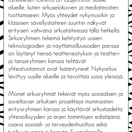
alueille, kuten sirkuselokuvien ja mediateosten
tuottamiseen. Myös yhteydet nykymusiikin ja
klassisen sävellystaiteen suuntiin näkyvät
erityisen vahvana sirkustaiteessa tällä hetkellä.
Sirkusryhmien tekemä kehitystyö uusien
teknologioiden ja näyttämöilluusioiden parissa
on löytänyt tiensä teatteriesityksiin ja teatteri-
ja tanssiryhmien kanssa tehtävät
yhteistuotannot ovat lisääntyneet. Nykysirkus
levittyy uusille alueille ja tavoittaa uusia yleisöjä.
Monet sirkusryhmät tekevät myös sosiaalisen ja
soveltavan sirkuksen projekteja moninaisten
erityisryhmien kanssa ja käyttävät sirkustaidetta
yhteisöllisyyden ja arjen toimintojen edistäjänä,
osana sosiaali- ja terveydenhuoltoa sekä
työhyvinvoinnin tukemista. Suomalaisella