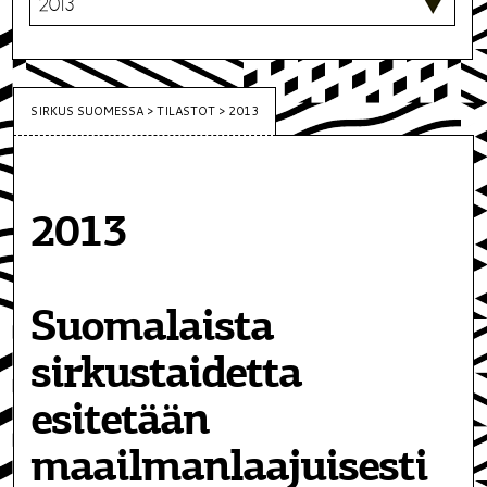
SIRKUS SUOMESSA
>
TILASTOT
>
2013
2013
Suomalaista
sirkustaidetta
esitetään
maailmanlaajuisesti