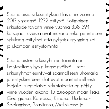
Suomalaisia sirkusesityksiä tilastoitiin vuonna
2013 yhteensä 1232 esitystä. Kotimainen
sirkustaide tavoitti viime vuonna 358 594
katsojaa. Luvuissa ovat mukana sekä perinteisen
sirkuksen esitykset että nykysirkusryhmien koti-
ja ulkomaan esitystoiminta.
Suomalaisten sirkusryhmien toiminta on
luonteeltaan hyvin kansainvälistä. Useat
sirkusryhmät esiintyvät säännöllisesti ulkomailla
ja esityskiertueet ulottuvat maantieteellisesti
laajalle: suomalaista sirkustaidetta on nähty
viime vuoden aikana 15 Euroopan maan lisäksi
Georgiassa, Koreassa, Kiinassa, Uudessa–
Seelannissa, Brasiliassa, Meksikossa ja