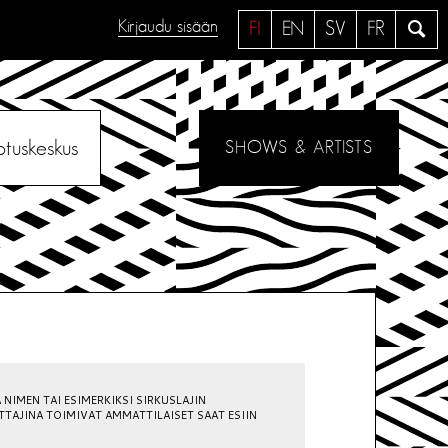
Kirjaudu sisään
H
FI
EN
SV
FR
a
e
otuskeskus
SHOWS & ARTISTS
A NIMEN TAI ESIMERKIKSI SIRKUSLAJIN
TTAJINA TOIMIVAT AMMATTILAISET SAAT ESIIN
.