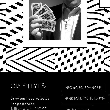
OTA YHTEYTTÄ:
INFO@CIRCUSDANCE.FI
Sirkuksen tiedotuskeskus
HENKILÖKUNTA JA KARTTA
Kaapelitehdas
Tallberginkatu 1 C 93
SIRKUSKIRJASTO