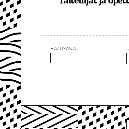
Taiteilijat ja opet
HAKUSANA
L