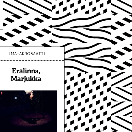
ILMA-AKROBAATTI
Erälinna,
Marjukka