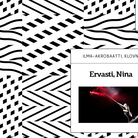
ILMA-AKROBAATTI, KLOVN
Ervasti, Nina