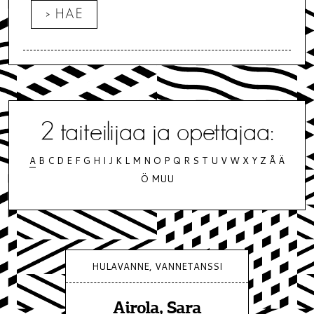
R
K
U
S
O
P
E
T
T
2
taiteilijaa ja opettajaa:
A
J
A
B
C
D
E
F
G
H
I
J
K
L
M
N
O
P
Q
R
S
T
U
V
W
X
Y
Z
Å
Ä
A
Ö
MUU
HULAVANNE, VANNETANSSI
Airola, Sara