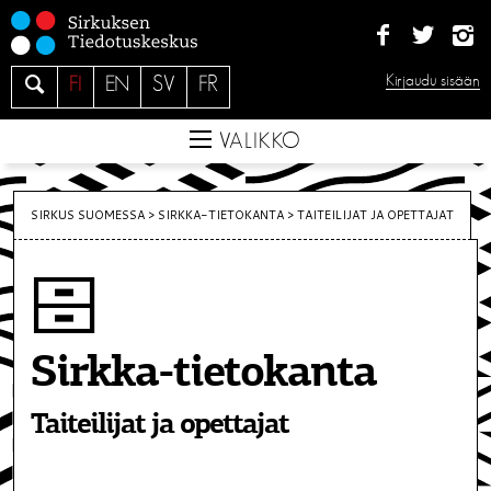
S
i
i
H
Kirjaudu sisään
FI
EN
SV
FR
r
a
r
e
VALIKKO
y
s
i
SIRKUS SUOMESSA
>
SIRKKA-TIETOKANTA
>
TAITEILIJAT JA OPETTAJAT
s
ä
l
t
ö
Sirkka-tietokanta
ö
n
Taiteilijat ja opettajat