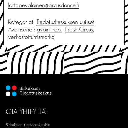
lotta.nevalainen@circusdance.fi
Kategoriat:
Tiedotus­keskuksen uutiset
Avainsanat:
avoin haku
,
Fresh Circus
,
verkostoitumismatka
OTA YHTEYTTÄ:
Sirkuksen tiedotuskeskus