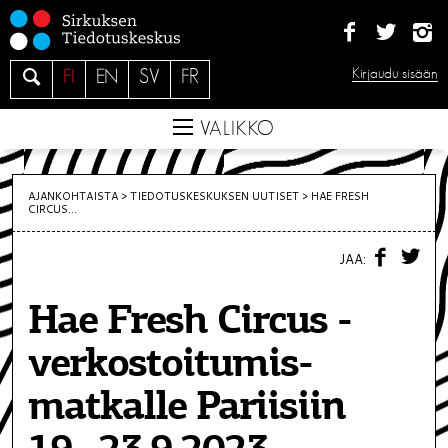
S
i
i
H
Kirjaudu sisään
FI
EN
SV
FR
r
a
r
e
VALIKKO
y
s
i
AJANKOHTAISTA >
TIEDOTUS­KESKUKSEN UUTISET
>
HAE FRESH
CIRCUS...
s
ä
F
T
JAA:
A
W
l
C
I
t
E
T
Hae Fresh Circus -
B
T
ö
O
E
O
R
ö
verkostoitumis­
K
n
matkalle Pariisiin