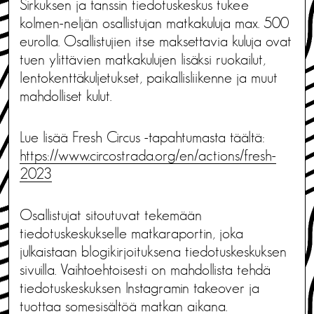
Sirkuksen ja tanssin tiedotuskeskus tukee
kolmen-neljän osallistujan matkakuluja max. 500
eurolla. Osallistujien itse maksettavia kuluja ovat
tuen ylittävien matkakulujen lisäksi ruokailut,
lentokenttäkuljetukset, paikallisliikenne ja muut
mahdolliset kulut.
Lue lisää Fresh Circus -tapahtumasta täältä:
https://www.circostrada.org/en/actions/fresh-
2023
Osallistujat sitoutuvat tekemään
tiedotuskeskukselle matkaraportin, joka
julkaistaan blogikirjoituksena tiedotuskeskuksen
sivuilla. Vaihtoehtoisesti on mahdollista tehdä
tiedotuskeskuksen Instagramin takeover ja
tuottaa somesisältöä matkan aikana.