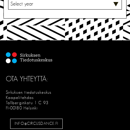
V
A
L
I
T
S
E
OTA YHTEYTTÄ:
Sirkuksen tiedotuskeskus
Kaapelitehdas
Tallberginkatu 1 C 93
FI-00180 Helsinki
INFO@CIRCUSDANCE.FI