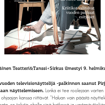
nen Teatteri&Tanssi+Sirkus ilmestyi 9. helmik
 vuoden televisionäyttelijä -palkinnon saanut Pi
Lonka ei tee roolejaan varten 
taan näyttelemiseen.
lu ohjaajan kanssa riittävät. ”Haluan vain päästä näytte
ata, on tekstin ohella siinä hetkessä ja vastanäyttelijäs