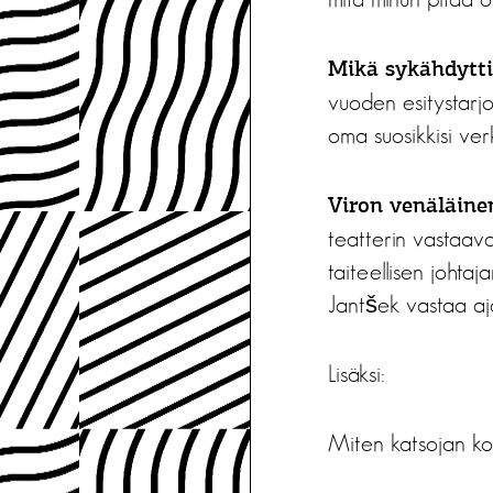
Mikä sykähdytti
vuoden esitystarjo
oma suosikkisi ver
Viron venäläinen
teatterin vastaava
taiteellisen johta
Jantšek vastaa aja
Lisäksi:
Miten katsojan k