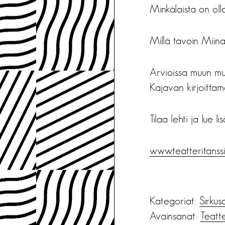
Minkälaista on olla
Millä tavoin Miina
Arvioissa muun mu
Kajavan kirjoitta
Tilaa lehti ja lue li
www.teatteritanssi.f
Kategoriat:
Sirkus
Avainsanat:
Teatte