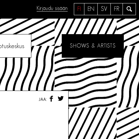
Kirjaudu sisään
H
FI
EN
SV
FR
a
e
otuskeskus
SHOWS & ARTISTS
F
T
JAA:
A
W
C
I
E
T
B
T
O
E
O
R
K