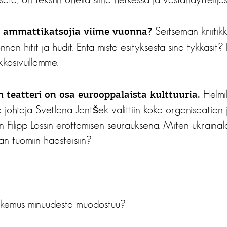
Seitsemän kriitikk
 ammattikatsojia viime vuonna?
nnan hitit ja hudit. Entä mistä esityksestä sinä tykkäsi
kkosivuillamme.
Helmi
 teatteri on osa eurooppalaista kulttuuria.
 johtaja Svetlana Jantšek valittiin koko organisaation j
jan Filipp Lossin erottamisen seurauksena. Miten ukrainal
n tuomiin haasteisiin?
okemus minuudesta muodostuu?