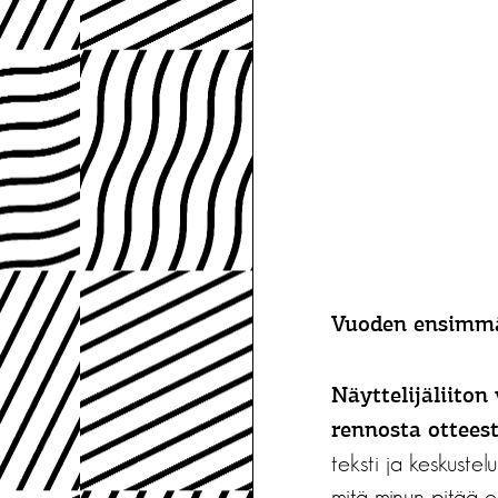
Vuoden ensimmäi
Näyttelijäliiton
rennosta ottees
teksti ja keskuste
mitä minun pitää os