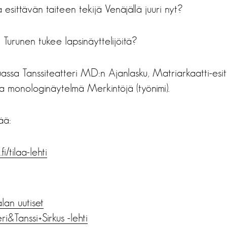
 esittävän taiteen tekijä Venäjällä juuri nyt?
 Turunen tukee lapsinäyttelijöitä?
assa Tanssiteatteri MD:n Ajanlasku, Matriarkaatti-esi
ma monologinäytelmä Merkintöjä (työnimi).
sää:
i/tilaa-lehti
alan uutiset
ri&Tanssi+Sirkus -lehti