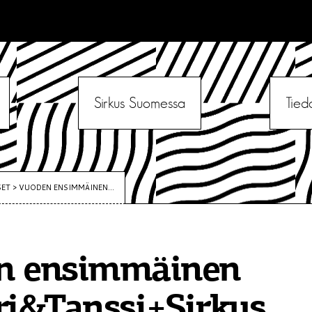
Sirkus Suomessa
Tied
SET
>
VUODEN ENSIMMÄINEN...
n ensimmäinen
ri&Tanssi+Sirkus