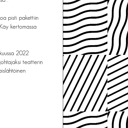
oa pisti pakettiin
t? Käy kertomassa
kuussa 2022
ohtajaksi teatterin
aislähtöinen