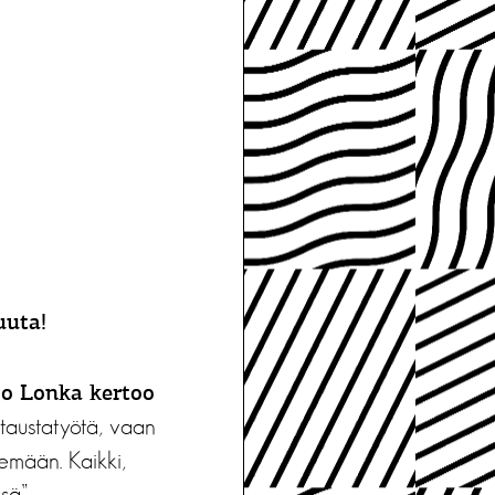
uuta!
rjo Lonka kertoo
taustatyötä, vaan
lemään. Kaikki,
sä”.