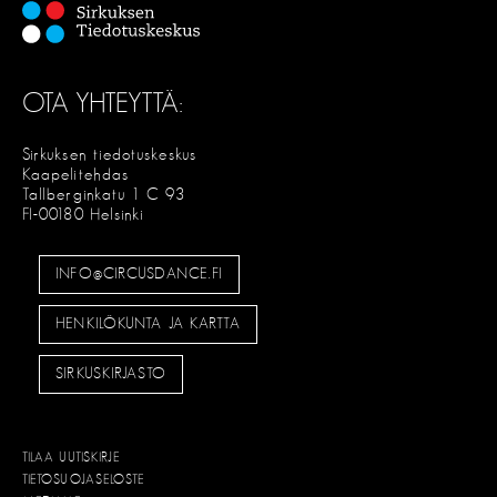
e
l
OTA YHTEYTTÄ:
a
u
Sirkuksen tiedotuskeskus
Kaapelitehdas
s
Tallberginkatu 1 C 93
FI-00180 Helsinki
INFO@CIRCUSDANCE.FI
HENKILÖKUNTA JA KARTTA
SIRKUSKIRJASTO
TILAA UUTISKIRJE
TIETOSUOJASELOSTE