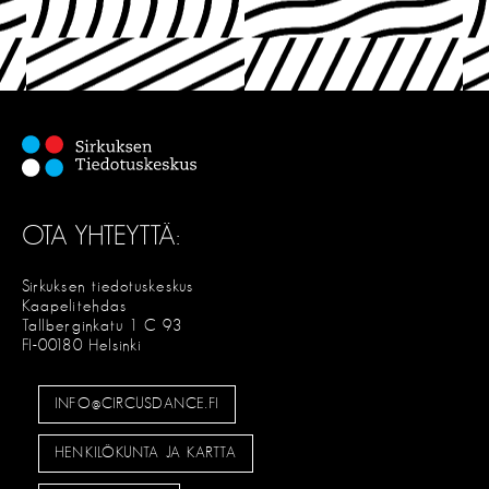
OTA YHTEYTTÄ:
Sirkuksen tiedotuskeskus
Kaapelitehdas
Tallberginkatu 1 C 93
FI-00180 Helsinki
INFO@CIRCUSDANCE.FI
HENKILÖKUNTA JA KARTTA