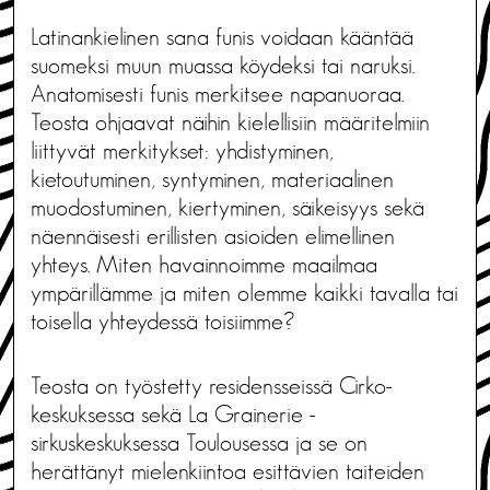
Latinankielinen sana funis voidaan kääntää
suomeksi muun muassa köydeksi tai naruksi.
Anatomisesti funis merkitsee napanuoraa.
Teosta ohjaavat näihin kielellisiin määritelmiin
liittyvät merkitykset: yhdistyminen,
kietoutuminen, syntyminen, materiaalinen
muodostuminen, kiertyminen, säikeisyys sekä
näennäisesti erillisten asioiden elimellinen
yhteys. Miten havainnoimme maailmaa
ympärillämme ja miten olemme kaikki tavalla tai
toisella yhteydessä toisiimme?
Teosta on työstetty residensseissä Cirko-
keskuksessa sekä La Grainerie -
sirkuskeskuksessa Toulousessa ja se on
herättänyt mielenkiintoa esittävien taiteiden