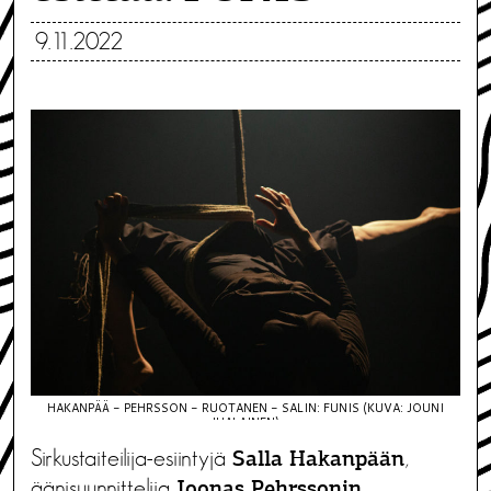
9.11.2022
HAKANPÄÄ - PEHRSSON - RUOTANEN - SALIN: FUNIS (KUVA: JOUNI
IHALAINEN)
Sirkustaiteilija-esiintyjä
,
Salla Hakanpään
äänisuunnittelija
,
Joonas Pehrssonin