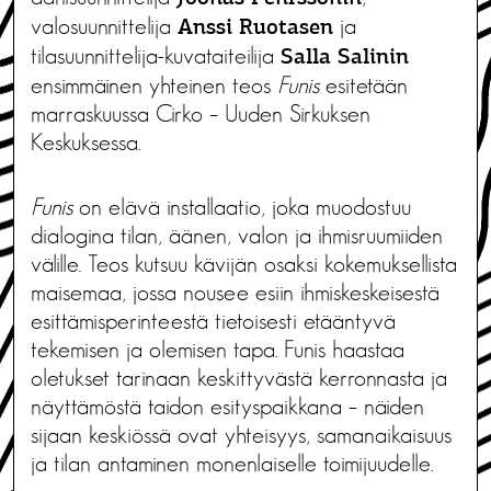
valosuunnittelija
ja
Anssi Ruotasen
tilasuunnittelija-kuvataiteilija
Salla Salinin
ensimmäinen yhteinen teos
Funis
esitetään
marraskuussa Cirko – Uuden Sirkuksen
Keskuksessa.
Funis
on elävä installaatio, joka muodostuu
dialogina tilan, äänen, valon ja ihmisruumiiden
välille. Teos kutsuu kävijän osaksi kokemuksellista
maisemaa, jossa nousee esiin ihmiskeskeisestä
esittämisperinteestä tietoisesti etääntyvä
tekemisen ja olemisen tapa. Funis haastaa
oletukset tarinaan keskittyvästä kerronnasta ja
näyttämöstä taidon esityspaikkana – näiden
sijaan keskiössä ovat yhteisyys, samanaikaisuus
ja tilan antaminen monenlaiselle toimijuudelle.