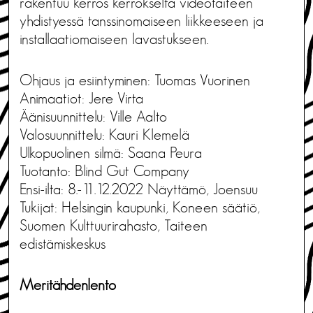
rakentuu kerros kerrokselta videotaiteen
yhdistyessä tanssinomaiseen liikkeeseen ja
installaatiomaiseen lavastukseen.
Ohjaus ja esiintyminen: Tuomas Vuorinen
Animaatiot: Jere Virta
Äänisuunnittelu: Ville Aalto
Valosuunnittelu: Kauri Klemelä
Ulkopuolinen silmä: Saana Peura
Tuotanto: Blind Gut Company
Ensi-ilta: 8.-11.12.2022 Näyttämö, Joensuu
Tukijat: Helsingin kaupunki, Koneen säätiö,
Suomen Kulttuurirahasto, Taiteen
edistämiskeskus
Meritähdenlento