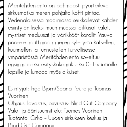
Meritähdenlento on pehmeästi pyörteilevä
sirkusmatka meren pohjalta kohti pintaa.
Vedenalaisessa maailmassa seikkailevat kahden
esiintyjän lisäksi muun muassa leikkisät kalat,
mystiset meduusat ja värikkäät korallit. Vauva
pääsee nauttimaan meren syleilystä katsellen,
kuunnellen ja tunnustellen turvallisessa
ympäristössä. Meritähdenlento soveltuu
ensimmäiseksi esityskokemukseksi 0–1-vuotiaille
lapsille ja lumoaa myös aikuiset.
Esiintyjät: Inga Björn/Saana Peura ja Tuomas
Vuorinen
Ohjaus, lavastus, puvustus: Blind Gut Company
Valo- ja äänisuunnittelu: Tuomas Vuorinen
Tuotanto: Cirko – Uuden sirkuksen keskus ja
Blind Gut Company