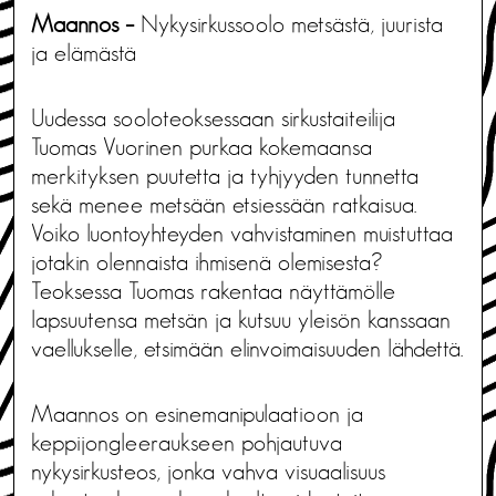
Maannos –
Nykysirkussoolo metsästä, juurista
ja elämästä
Uudessa sooloteoksessaan sirkustaiteilija
Tuomas Vuorinen purkaa kokemaansa
merkityksen puutetta ja tyhjyyden tunnetta
sekä menee metsään etsiessään ratkaisua.
Voiko luontoyhteyden vahvistaminen muistuttaa
jotakin olennaista ihmisenä olemisesta?
Teoksessa Tuomas rakentaa näyttämölle
lapsuutensa metsän ja kutsuu yleisön kanssaan
vaellukselle, etsimään elinvoimaisuuden lähdettä.
Maannos on esinemanipulaatioon ja
keppijongleeraukseen pohjautuva
nykysirkusteos, jonka vahva visuaalisuus