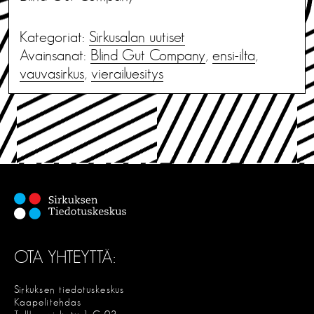
Kategoriat:
Sirkusalan uutiset
Avainsanat:
Blind Gut Company
,
ensi-ilta
,
vauvasirkus
,
vierailuesitys
OTA YHTEYTTÄ:
Sirkuksen tiedotuskeskus
Kaapelitehdas