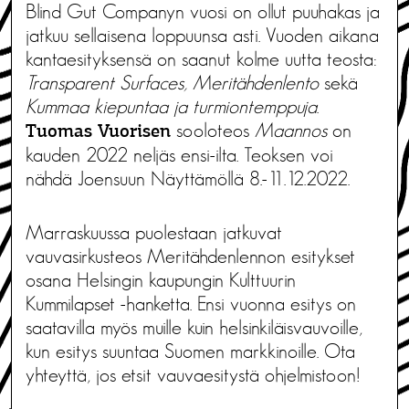
Blind Gut Companyn vuosi on ollut puuhakas ja
jatkuu sellaisena loppuunsa asti. Vuoden aikana
kantaesityksensä on saanut kolme uutta teosta:
Transparent Surfaces, Meritähdenlento
sekä
Kummaa kiepuntaa ja turmiontemppuja
.
sooloteos
Maannos
on
Tuomas Vuorisen
kauden 2022 neljäs ensi-ilta. Teoksen voi
nähdä Joensuun Näyttämöllä 8.-11.12.2022.
Marraskuussa puolestaan jatkuvat
vauvasirkusteos Meritähdenlennon esitykset
osana Helsingin kaupungin Kulttuurin
Kummilapset -hanketta. Ensi vuonna esitys on
saatavilla myös muille kuin helsinkiläisvauvoille,
kun esitys suuntaa Suomen markkinoille. Ota
yhteyttä, jos etsit vauvaesitystä ohjelmistoon!