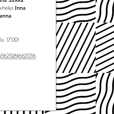
nna Sirkka
ttelija
Inna
anna
klo 17.00!
1155625261662036