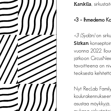
, sirkustai
Kankila
<3 – Ihmedemo Kol
<3 (Sydän)
on sirku
konseptoima
Sirkan
vuonna 2022. Ilouu
jatkoon CircusNext
tavoitteena on ni
teoksesta kehitet
Nyt RecLab Family
koulurakennukseen
asustaa möykkyjä, s
mukana sirkustaitei