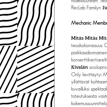
todellisuuteen. Te
RecLab Familyn
Ii
Mechanic Membra
Mitäs Mitäs Mitä
teoskokonaisuus. O
paikkasidonnainen
konserttikiertueelt
soolopro
Kivelän
Only levittäytyi Mi
yllättävät kohtaam
kuvailluksi spekta
toteutuksesta vasta
kokemussuunnitteli