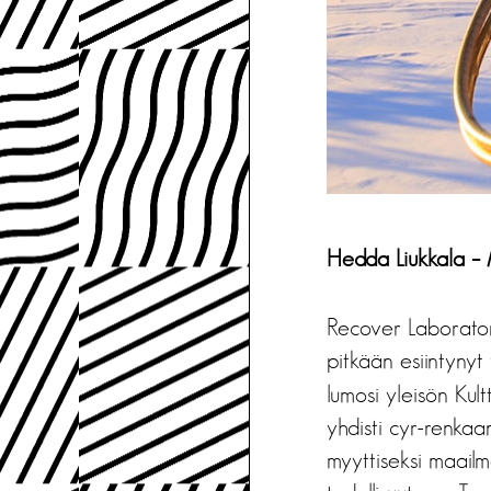
Hedda Liukkala – 
Recover Laborator
pitkään esiintynyt 
lumosi yleisön Kul
yhdisti cyr-renkaan
myyttiseksi maailm