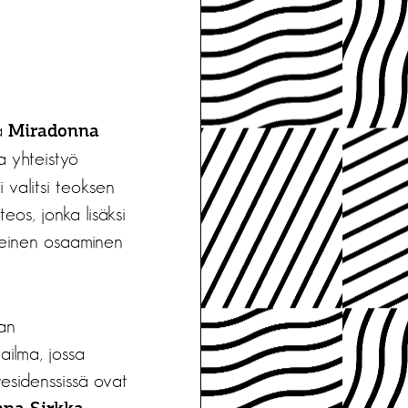
a
Miradonna
a yhteistyö
 valitsi teoksen
os, jonka lisäksi
teinen osaaminen
an
ailma, jossa
-residenssissä ovat
,