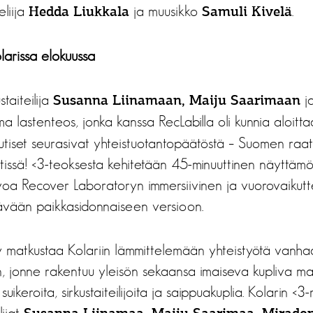
teliija
ja muusikko
.
Hedda Liukkala
Samuli Kivelä
arissa elokuussa
staiteilija
j
Susanna Liinamaan, Maiju Saarimaan
 lastenteos, jonka kanssa RecLabilla oli kunnia aloitta
tiset seurasivat yhteistuotantopäätöstä – Suomen raati
issä! <3-teoksesta kehitetään 45-minuuttinen näyttämöte
voa Recover Laboratoryn immersiivinen ja vuorovaikut
tävään paikkasidonnaiseen versioon.
 matkustaa Kolariin lämmittelemään yhteistyötä vanha
, jonne rakentuu yleisön sekaansa imaiseva kupliva ma
uikeroita, sirkustaiteilijoita ja saippuakuplia. Kolarin <3
lijat