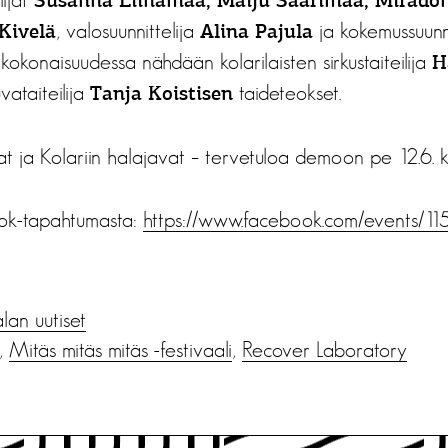
Susanna Liinamaa, Maiju Saarimaa, Mirado
, valosuunnittelija
ja kokemussuunni
Kivelä
Alina Pajula
si kokonaisuudessa nähdään kolarilaisten sirkustaiteilija
H
vataiteilija
taideteokset.
Tanja Koistisen
at ja Kolariin halajavat – tervetuloa demoon pe 12.6. 
ook-tapahtumasta:
https://www.facebook.com/events/
alan uutiset
,
Mitäs mitäs mitäs -festivaali
,
Recover Laboratory