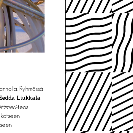
tannolla. Ryhmässä
Hedda Liukkala
tämeri
-teos
n katseen
iseen