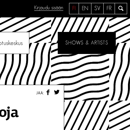
Kirjaudu sisään
H
FI
EN
SV
FR
a
e
otuskeskus
SHOWS & ARTISTS
F
T
JAA:
A
W
C
I
E
T
oja
B
T
O
E
O
R
K