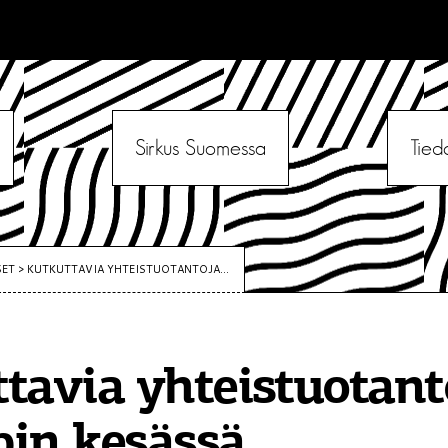
Sirkus Suomessa
Tied
SET
>
KUTKUTTAVIA YHTEISTUOTANTOJA...
tavia yhteistuotant
in kesässä