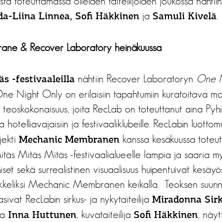
osta toteuttamassa olleiden taiteilijoiden joukossa näht
ja
.
da-Liina Linnea, Sofi Häkkinen
Samuli Kivelä
ne & Recover Laboratory heinäkuussa
nähtiin Recover Laboratoryn
One N
s -festivaaleilla
ne Night Only on erilaisiin tapahtumiin kuratoitava mo
 teoskokonaisuus, joita RecLab on toteuttanut aina Py
a hotelliavajaisiin ja festivaaliklubeille. RecLabin luotto
jekti
kanssa kesäkuussa toteu
Mechanic Membranen
täs Mitäs Mitäs -festivaalialueelle lampia ja saaria myöt
iset sekä surrealistinen visuaalisuus huipentuivat kesäy
akkeliksi Mechanic Membranen keikalla. Teoksen suunnit
sivat RecLabin sirkus- ja nykytaiteilija
Miradonna Sir
ja
, kuvataiteilija
, näyt
Inna Huttunen
Sofi Häkkinen