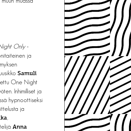
iin muun muassa
ight Only
-
nitaiteinen ja
himyksen
muusikko
Samuli
tettu One Night
en. Inhimilliset ja
össä hypnoottiseksi
telusta ja
,
kka
telijä
Anna