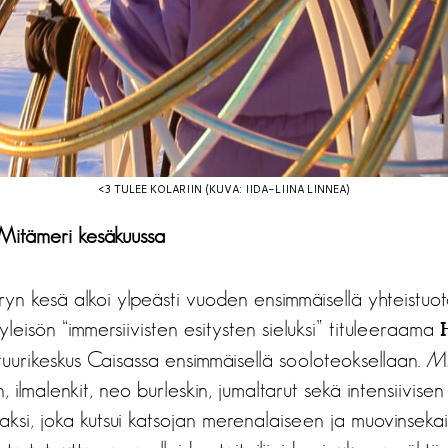
<3 TULEE KOLARIIN (KUVA: IIDA-LIINA LINNEA)
Mitämeri kesäkuussa
yn kesä alkoi ylpeästi vuoden ensimmäisellä yhteistuo
yleisön “immersiivisten esitysten sieluksi” tituleeraama
ttuurikeskus Caisassa ensimmäisellä sooloteoksellaan.
Mi
, ilmalenkit, neo burleskin, jumaltarut sekä intensiivise
aksi, joka kutsui katsojan merenalaiseen ja muovinseka