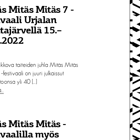
s Mitäs Mitäs 7 -
ivaali Urjalan
ajärvellä 15.–
7.2022
ikkova taiteiden juhla Mitäs Mitäs
-festivaali on juuri julkaissut
toonsa yli 40 […]
ä…
s Mitäs Mitäs -
ivaalilla myös