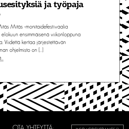
usesityksiä ja työpaja
9
itäs Mitäs -monitaidefestivaalia
an elokuun ensimmäisenä viikonloppuna
a. Viidettä kertaa järjestettävän
an ohjelmisto on […]
ä…
OTA YHTEYTTÄ: