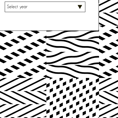
V
A
L
I
T
S
E