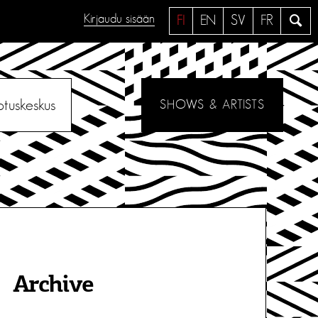
Kirjaudu sisään
H
FI
EN
SV
FR
a
e
otuskeskus
SHOWS & ARTISTS
Archive