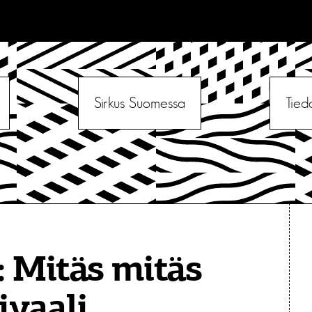
Sirkus Suomessa
Tied
:
Mitäs mitäs
ivaali