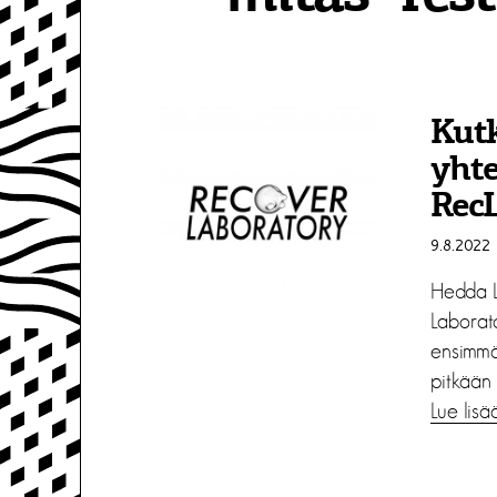
Kut
yhte
RecL
9.8.2022
Hedda L
Laborat
ensimmä
pitkään 
Lue lisä