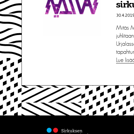
sirk
30.4.201
Mitäs M
juhlita
Urjalass
tapahtum
Lue lisä