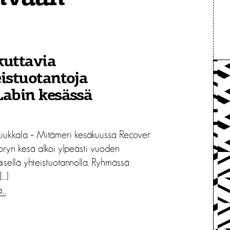
kuttavia
istuotantoja
abin kesässä
iukkala – Mitämeri kesäkuussa Recover
oryn kesä alkoi ylpeästi vuoden
isellä yhteistuotannolla. Ryhmässä
[…]
ä…