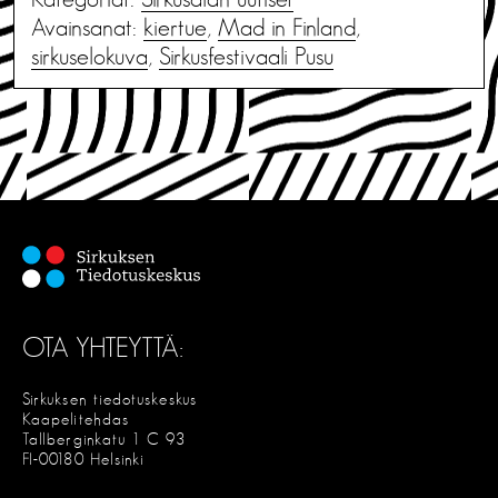
Avainsanat:
kiertue
,
Mad in Finland
,
sirkuselokuva
,
Sirkusfestivaali Pusu
OTA YHTEYTTÄ:
Sirkuksen tiedotuskeskus
Kaapelitehdas
Tallberginkatu 1 C 93
FI-00180 Helsinki