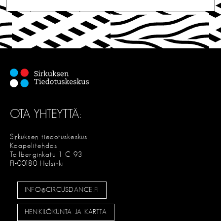
L
I
T
S
E
OTA YHTEYTTÄ:
Sirkuksen tiedotuskeskus
Kaapelitehdas
Tallberginkatu 1 C 93
FI-00180 Helsinki
INFO@CIRCUSDANCE.FI
HENKILÖKUNTA JA KARTTA