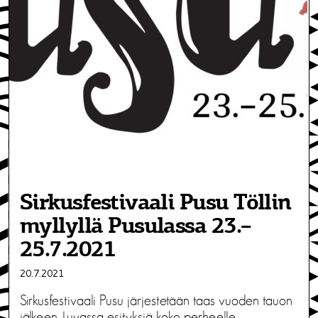
Sirkusfestivaali Pusu Töllin
myllyllä Pusulassa 23.–
25.7.2021
20.7.2021
Sirkusfestivaali Pusu järjestetään taas vuoden tauon
jälkeen. Luvassa esityksiä koko perheelle,